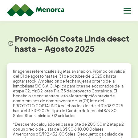
Promoción Costa Linda desct
hasta – Agosto 2025
Imágenes referenciales sujetas a variación. Promoción válida
del 01 de agosto hasta el 31 de octubre del 2025 o hasta
agotar stock. Ampliación de fecha sujeta a criterio de la
Inmobiliaria SIG S.A.C. Aplica para lotes seleccionados de la
etapa 02, Mz D2 lotes 11 al 33 del proyecto Costalinda. El
beneficio se encuentra sujeto a la suscripción previa de
compromisos de compraventa de un (01) lote del
PROYECTO COSTALINDA celebrados desde el 01/08/2025
hasta el 31/10/2025. Tipo de Cambio Referencial S/3.80
Soles.Stock mínimo: 02 unidades.
*Descuento calculado en base a lote de 200.00 m2 etapa 2
con un precio de Lista de US$ 50,640.00 Dólares
Americanos o S/192,432.00 Soles. Descuento calculado de