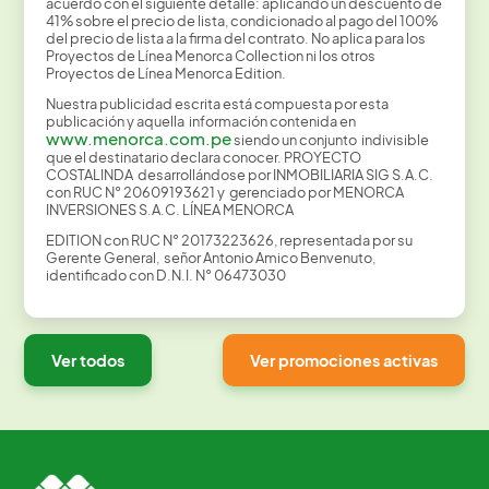
acuerdo con el siguiente detalle: aplicando un descuento de
41% sobre el precio de lista, condicionado al pago del 100%
del precio de lista a la firma del contrato. No aplica para los
Proyectos de Línea Menorca Collection ni los otros
Proyectos de Línea Menorca Edition.
Nuestra publicidad escrita está compuesta por esta
publicación y aquella información contenida en
www.menorca.com.pe
siendo un conjunto indivisible
que el destinatario declara conocer. PROYECTO
COSTALINDA desarrollándose por INMOBILIARIA SIG S.A.C.
con RUC N° 20609193621 y gerenciado por MENORCA
INVERSIONES S.A.C. LÍNEA MENORCA
EDITION con RUC N° 20173223626, representada por su
Gerente General, señor Antonio Amico Benvenuto,
identificado con D.N.I. N° 06473030
Ver todos
Ver promociones activas