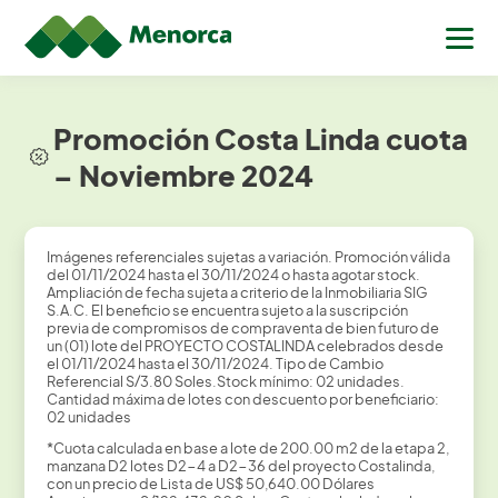
Promoción Costa Linda cuota
– Noviembre 2024
Imágenes referenciales sujetas a variación. Promoción válida
del 01/11/2024 hasta el 30/11/2024 o hasta agotar stock.
Ampliación de fecha sujeta a criterio de la Inmobiliaria SIG
S.A.C. El beneficio se encuentra sujeto a la suscripción
previa de compromisos de compraventa de bien futuro de
un (01) lote del PROYECTO COSTALINDA celebrados desde
el 01/11/2024 hasta el 30/11/2024. Tipo de Cambio
Referencial S/3.80 Soles.Stock mínimo: 02 unidades.
Cantidad máxima de lotes con descuento por beneficiario:
02 unidades
*Cuota calculada en base a lote de 200.00 m2 de la etapa 2,
manzana D2 lotes D2-4 a D2-36 del proyecto Costalinda,
con un precio de Lista de US$ 50,640.00 Dólares