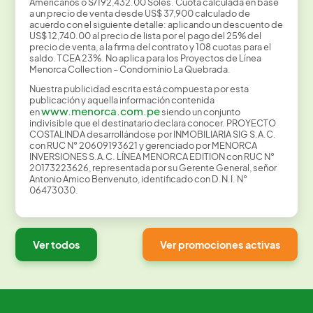
Americanos o S/192,432.00 Soles. Cuota calculada en base
a un precio de venta desde US$ 37,900 calculado de
acuerdo con el siguiente detalle: aplicando un descuento de
US$ 12,740.00 al precio de lista por el pago del 25% del
precio de venta, a la firma del contrato y 108 cuotas para el
saldo. TCEA 23%. No aplica para los Proyectos de Línea
Menorca Collection – Condominio La Quebrada.
Nuestra publicidad escrita está compuesta por esta
publicación y aquella información contenida
www.menorca.com.pe
en
siendo un conjunto
indivisible que el destinatario declara conocer. PROYECTO
COSTALINDA desarrollándose por INMOBILIARIA SIG S.A.C.
con RUC N° 20609193621 y gerenciado por MENORCA
INVERSIONES S.A.C. LÍNEA MENORCA EDITION con RUC N°
20173223626, representada por su Gerente General, señor
Antonio Amico Benvenuto, identificado con D.N.I. N°
06473030.
Ver todos
Ver promociones activas