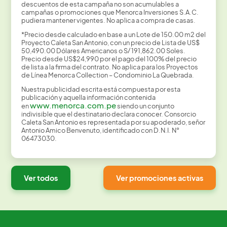
descuentos de esta campaña no son acumulables a
campañas o promociones que Menorca Inversiones S.A.C.
pudiera mantener vigentes. No aplica a compra de casas. ​
*Precio desde calculado en base a un Lote de 150.00 m2 del
Proyecto Caleta San Antonio, con un precio de Lista de US$
50,490.00 Dólares Americanos o S/ 191,862.00 Soles.
Precio desde US$24,990 por el pago del 100% del precio
de lista a la firma del contrato. No aplica para los Proyectos
de Línea Menorca Collection – Condominio La Quebrada.
Nuestra publicidad escrita está compuesta por esta
publicación y aquella información contenida
www.menorca.com.pe
en
siendo un conjunto
indivisible que el destinatario declara conocer. Consorcio
Caleta San Antonio es representada por su apoderado, señor
Antonio Amico Benvenuto, identificado con D.N.I. N°
06473030.
Ver todos
Ver promociones activas