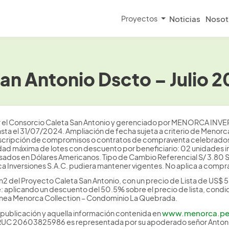
Proyectos
Noticias
Nosot
an Antonio Dscto – Julio 
 Consorcio Caleta San Antonio y gerenciado por MENORCA INVERS
ta el 31/07/2024. Ampliación de fecha sujeta a criterio de Menorca
uscripción de compromisos o contratos de compraventa celebrados des
dad máxima de lotes con descuento por beneficiario: 02 unidades inm
presados en Dólares Americanos. Tipo de Cambio Referencial S/ 3.80
Inversiones S.A.C. pudiera mantener vigentes. No aplica a compra
2 del Proyecto Caleta San Antonio, con un precio de Lista de US$ 
: aplicando un descuento del 50.5% sobre el precio de lista, condic
 Línea Menorca Collection – Condominio La Quebrada.
www.menorca.p
publicación y aquella información contenida en
 RUC 20603825986 es representada por su apoderado señor Antonio