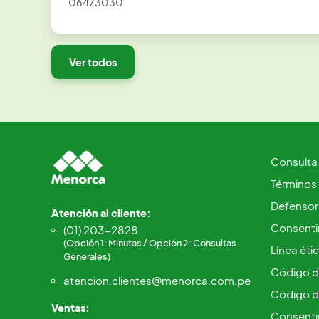
06473030.
Ver todos
Consulta
Términos
Defensorí
Atención al cliente:
Consentim
(01) 203-2828
(Opción 1: Minutas / Opción 2: Consultas
Línea éti
Generales)
Código d
atencion.clientes@menorca.com.pe
Código d
Ventas:
Consenti