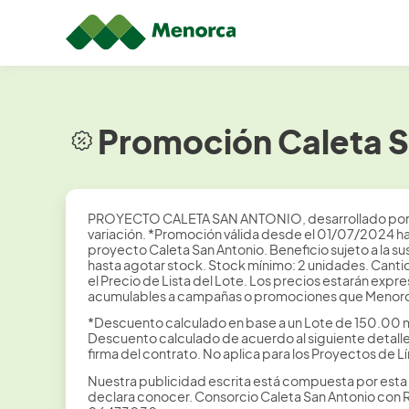
Promoción Caleta S
PROYECTO CALETA SAN ANTONIO, desarrollado por el
variación. *Promoción válida desde el 01/07/2024 has
proyecto Caleta San Antonio. Beneficio sujeto a la s
hasta agotar stock. Stock mínimo: 2 unidades. Canti
el Precio de Lista del Lote. Los precios estarán ex
acumulables a campañas o promociones que Menorca 
*Descuento calculado en base a un Lote de 150.00 m
Descuento calculado de acuerdo al siguiente detalle
firma del contrato. No aplica para los Proyectos de
Nuestra publicidad escrita está compuesta por esta 
declara conocer. Consorcio Caleta San Antonio con