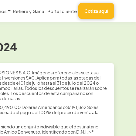
ros
Refiere y Gana
Portal cliente
Cotiza aquí
2024
IONES S.A.C. Imágenes referenciales sujetas a
 Inversiones SAC. Aplica para todas las etapas del
de el 01 de julio hasta el 31 de julio del 2024 o
obiliarias. Todos los descuentos se realizarán sobre
 Soles. Los descuentos de esta campaña no son
 de casas.
50,490.00 Dólares Americanos o S/ 191,862 Soles.
ionado al pago del 100% del precio de venta a la
e
siendo un conjunto indivisible que el destinatario
 Amico Benvenuto, identificado con D.N.I. N°