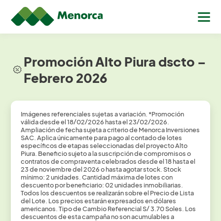
Promoción Alto Piura dscto –
Febrero 2026
Imágenes referenciales sujetas a variación. *Promoción
válida desde el 18/02/2026
hasta el 23/02/2026.
Ampliación de fecha sujeta a criterio de Menorca Inversiones
SAC. Aplica únicamente para pago al contado de lotes
específicos de etapas
seleccionadas del proyecto Alto
Piura. Beneficio sujeto a la suscripción de
compromisos o
contratos de compraventa celebrados desde el 18 hasta el
23 de
noviembre del 2026 o hasta agotar stock. Stock
mínimo: 2 unidades. Cantidad máxima
de lotes con
descuento por beneficiario: 02 unidades inmobiliarias.
Todos los
descuentos se realizarán sobre el Precio de Lista
del Lote. Los precios estarán
expresados en dólares
americanos. Tipo de Cambio Referencial S/ 3.70 Soles. Los
descuentos de esta campaña no son acumulables a