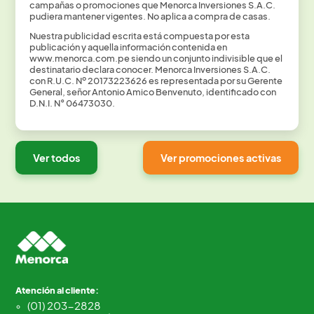
campañas o promociones que
Menorca Inversiones S.A.C.
pudiera mantener vigentes. No aplica a compra de casas.
Nuestra publicidad escrita está compuesta por esta
publicación y aquella información
contenida en
www.menorca.com.pe siendo un conjunto indivisible que el
destinatario
declara conocer. Menorca Inversiones S.A.C.
con R.U.C. Nº 20173223626 es
representada por su Gerente
General, señor Antonio Amico Benvenuto, identificado
con
D.N.I. N° 06473030.
Ver todos
Ver promociones activas
Atención al cliente:
(01) 203-2828