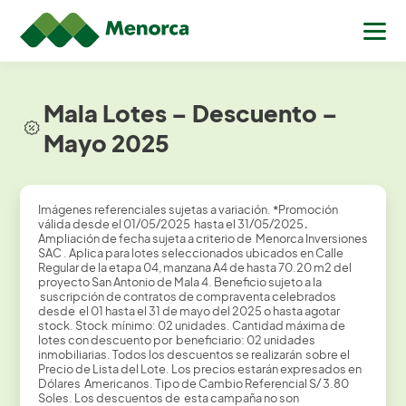
Mala Lotes – Descuento –
Mayo 2025
Imágenes referenciales sujetas a variación.
*
Promoción
válida desde el 01/05/2025 hasta el 31/05/2025
.
Ampliación de fecha sujeta a criterio de Menorca Inversiones
SAC . Aplica para lotes seleccionados ubicados en Calle
Regular de la etapa 04, manzana A4 de hasta 70.20 m2 del
proyecto San Antonio de Mala 4. Beneficio sujeto a la
suscripción de contratos de compraventa celebrados
desde el 01 hasta el 31 de mayo del 2025 o hasta agotar
stock. Stock mínimo: 02 unidades. Cantidad máxima de
lotes con descuento por beneficiario: 02 unidades
inmobiliarias. Todos los descuentos se realizarán sobre el
Precio de Lista del Lote. Los precios estarán expresados en
Dólares Americanos. Tipo de Cambio Referencial S/ 3.80
Soles. Los descuentos de esta campaña no son