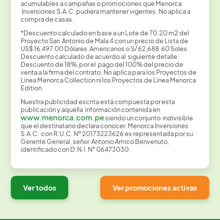
acumulables a campañas o promociones que Menorca
Inversiones S.A.C. pudiera mantener vigentes. No aplica a
compra de casas.
*Descuento calculado en base a un Lote de 70.20 m2 del
Proyecto San Antonio de Mala 4 con un precio de Lista de
US$ 16,497.00 Dólares Americanos o S/ 62,688.60 Soles.
Descuento calculado de acuerdo al siguiente detalle:
Descuento de 18%, por el pago del 100% del precio de
venta a la firma del contrato
.
No aplica para los Proyectos de
Línea Menorca Collection ni los Proyectos de Línea Menorca
Edition.
Nuestra publicidad escrita está compuesta por esta
publicación y aquella información contenida en
www.menorca.com.pe
siendo un conjunto indivisible
que el destinatario declara conocer. Menorca Inversiones
S.A.C. con R.U.C. Nº 20173223626 es representada por su
Gerente General, señor Antonio Amico Benvenuto,
identificado con D.N.I. N° 06473030.
Ver todos
Ver promociones activas