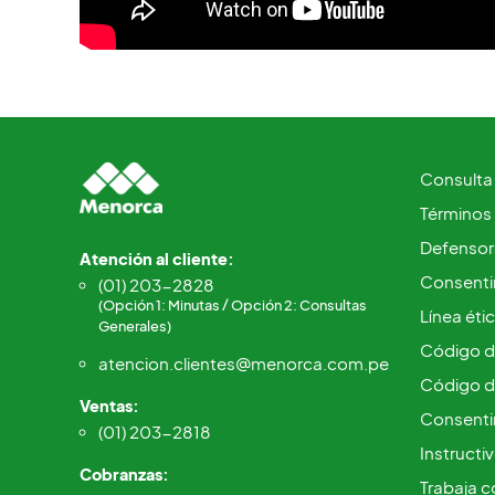
Consulta
Términos
Defensorí
Atención al cliente:
Consentim
(01) 203-2828
(Opción 1: Minutas / Opción 2: Consultas
Línea éti
Generales)
Código d
atencion.clientes@menorca.com.pe
Código d
Ventas:
Consenti
(01) 203-2818
Instructi
Cobranzas:
Trabaja c