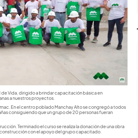
e Vida, dirigido a brindar capacitación básica en
anas a nuestros proyectos.
acamac. En el centro poblado Manchay Alto se congregó a todos
añas consiguiendo que un grupo de 20 personas fueran
rucción. Terminado el curso se realiza la donación de una obra
u construcción con el apoyo del grupo capacitado.