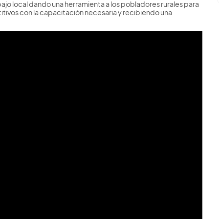
jo local dando una herramienta a los pobladores rurales para
tivos con la capacitación necesaria y recibiendo una