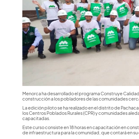
Menorca ha desarrollado el programa Construye Calidad d
construcción a los pobladores de las comunidades cerc
La edición piloto se ha realizado en el distrito de Pach
los Centros Poblados Rurales (CPR) y comunidades aled
capacitadas.
Este curso consiste en 18 horas en capacitación en const
de infraestructura para la comunidad, que contará en s