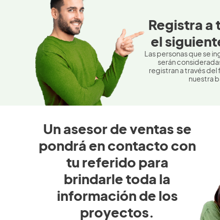
Registra a 
el siguient
Las personas que se in
serán consideradas
registran a través del
nuestra b
Un asesor de ventas se
pondrá en contacto con
tu referido para
brindarle toda la
información de los
proyectos.