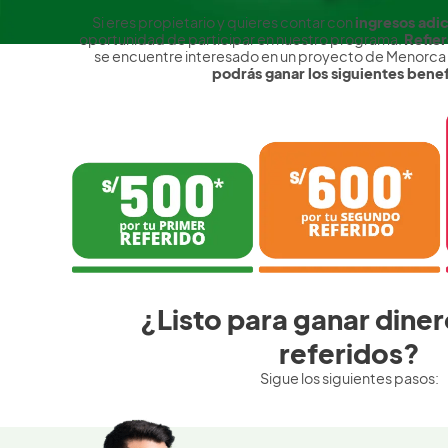
Si eres propietario y quieres contar con
ingresos adic
oportunidad de participar en nuestro programa.
Refie
se encuentre interesado en un proyecto de Menorca y
podrás ganar los siguientes benef
¿Listo para ganar diner
referidos?
Sigue los siguientes pasos: