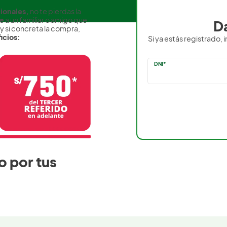
ionales,
no te pierdas la
re
a un familiar o amigo que
Da
 si concreta la compra,
icios:
Si ya estás registrado
DNI*
o por tus