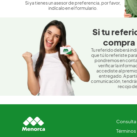
Si ya tienes un asesor de preferencia, por favor,
indícalo en el formulario.
Si tu refer
compra 
Tu referido deberá ind
que tú lo referiste par
pondremos en conta
verificar la inform
accediste al premio 
entregado. A parti
comunicación, tendrás 
recojo de
Consulta
Términos