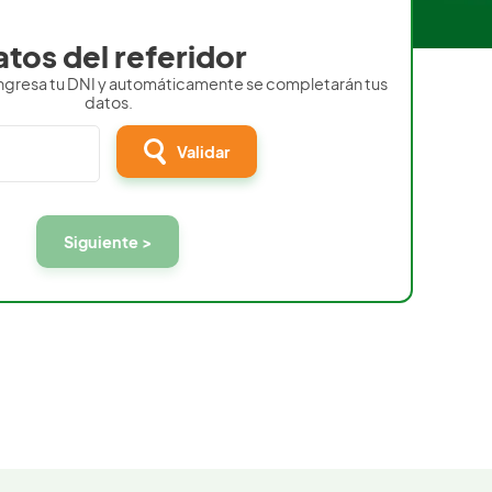
tos del referidor
, ingresa tu DNI y automáticamente se completarán tus
datos.
Validar
Siguiente >