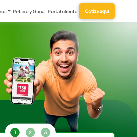
ros
Refiere y Gana
Portal cliente
Cotiza aquí
1
2
3