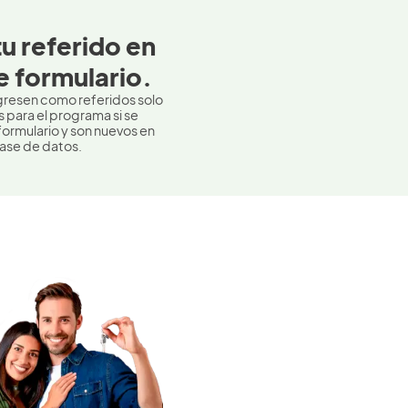
tu referido en
e formulario.
gresen como referidos solo
 para el programa si se
 formulario y son nuevos en
ase de datos.