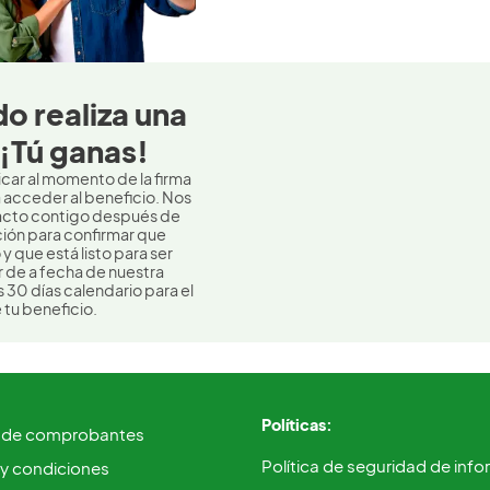
ido realiza una
¡Tú ganas!
icar al momento de la firma
a acceder al beneficio. Nos
cto contigo después de
ación para confirmar que
y que está listo para ser
r de a fecha de nuestra
30 días calendario para el
 tu beneficio.
Políticas:
 de comprobantes
Política de seguridad de inf
 y condiciones