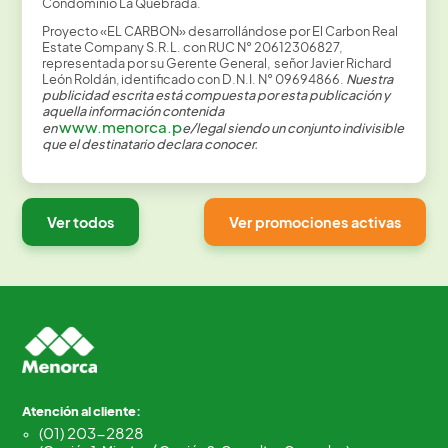
Condominio La Quebrada.
Proyecto «EL CARBON» desarrollándose por El Carbon Real
Estate Company S.R.L. con RUC N° 20612306827,
representada por su Gerente General, señor Javier Richard
León Roldán, identificado con D.N.I. N° 09694866.
Nuestra
publicidad escrita está compuesta por esta publicación y
aquella información contenida
www.menorca.p
en
e/legal siendo un conjunto indivisible
que el destinatario declara conocer.
Ver todos
Ver promociones activas
Atención al cliente:
(01) 203-2828