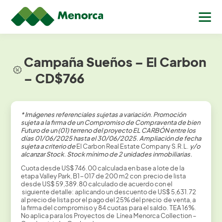
Campaña Sueños – El Carbon
– CD$766
* Imágenes referenciales sujetas a variación. Promoción
sujeta a la firma de un Compromiso de Compraventa de bien
Futuro de un (01) terreno del proyecto EL CARBÓN entre los
días 01/06/2025 hasta el 30/06/2025. Ampliación de fecha
sujeta a criterio de
El Carbon Real Estate Company S.R.L.
y/o
alcanzar Stock. Stock mínimo de 2 unidades inmobiliarias.
Cuota desde US$ 746.00 calculada en base a lote de la
etapa Valley Park, B1-017 de 200 m2 con precio de lista
desde US$ 59,389.80 calculado de acuerdo con el
siguiente detalle: aplicando un descuento de US$ 5,631.72
al precio de lista por el pago del 25% del precio de venta, a
la firma del compromiso y 84 cuotas para el saldo. TEA 16%.
No aplica para los Proyectos de Línea Menorca Collection –