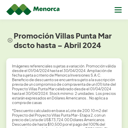
Promoción Villas Punta Mar
dscto hasta – Abril 2024
Imágenes referenciales sujetas a variación. Promoción válida
desde el 01/04/2024 hasta el 30/04/2024. Ampliación de
fecha sujeta a criterio de Menorca Inversiones S.A.C.
Beneficio de descuento se encuentra sujeto a la suscripción
previa de un compromiso de compraventa de un (01) lote del
Proyecto Villas Punta Mar celebrado desde el 01/04/2024
hasta el 30/04/2024. Stock mínimo: 2 unidades. Los precios
estarán expresados en Dólares Americanos.. No aplica a
compra de casas
*Descuento calculado en base a Lote de 200.10 m2 del
Proyecto del Proyecto Villas Punta Mar- Etapa 2, con un
precio de Lista de US$ 73,724.00 Dólares Americanos.
Descuento de hasta $10,500 por el pago del 100% del