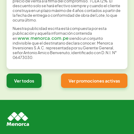
precio de venta a la firma del compromiso. TCEA 12%. El
descuento solo se hará efectivo siempre y cuando el cliente
construya en un plazo máximo de 4 años contados a partir de
la fecha de entrega o conformidad de obra del Lote, lo que
ocurra último.
Nuestra publicidad escrita está compuesta por esta
publicación y aquella información contenida
www.menorca.com.pe
en
siendo un conjunto
indivisible que el destinatario declara conocer. Menorca
Inversiones S.A.C. representada por su Gerente General,
señor Antonio Amico Benvenuto, identificado con D.N.I. N°
06473030.
Ver todos
Ver promociones activas