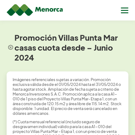
Promoción Villas Punta Mar
casas cuota desde – Junio
2024
Imágenes referenciales sujetas a variación. Promoción
exclusiva válida desde el 01/05/2024 hasta el 31/05/2024 o
hasta agotar stock. Ampliación de fecha sujeta a criterio de
Menorca Inversiones S.A.C. Promoción aplica a la casa A1-
010 de 1 piso del Proyecto Villas Punta Mar- Etapa 1, con un
área construida de 120.15 m2 y área libre de 115.14 m2. Stock
disponible: 1 unidad. El precio de venta será cancelado en
dólares americanos.
(*) Cuota mensual referencial (incluido seguro de
desgravamen individual) válido para la casa A1-010 del
proyecto Villas Punta Mar – Etapa 1, con un precio de venta