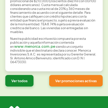
promocional de $210,000 (Doscientos diez mil con 00/100
dólares americanos). Cuota mensual calculada
considerando una cuota inicial de 20% y 360 meses de
financiamiento de acuerdo con el siguiente detalle: Para
clientes que califiquen con crédito hipotecario con la
entidad que financia el proyecto, sujeto a previa evaluación
de la misma entidad. TEA 8.74% sujeta a evaluación
crediticia del banco. Las viviendas son entregadas sin
muebles.
Nuestra publicidad escrita está compuesta por esta
publicación y aquella información contenida
www.menorca.com.pe
en
siendo un conjunto
indivisible que el destinatario declara conocer. Menorca
Inversiones S.A.C. es representada por su Gerente General,
Sr. Antonio Amico Benvenuto, identificado con D.N.I.
06473030.
Ver todos
Ver promociones activas