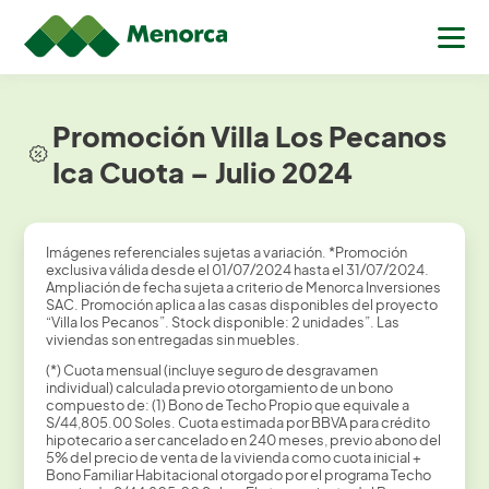
Promoción Villa Los Pecanos
Ica Cuota – Julio 2024
Imágenes referenciales sujetas a variación. *Promoción
exclusiva válida desde el 01/07/2024 hasta el 31/07/2024.
Ampliación de fecha sujeta a criterio de Menorca Inversiones
SAC. Promoción aplica a las casas disponibles del proyecto
“Villa los Pecanos”. Stock disponible: 2 unidades”. Las
viviendas son entregadas sin muebles.
(*) Cuota mensual (incluye seguro de desgravamen
individual) calculada previo otorgamiento de un bono
compuesto de: (1) Bono de Techo Propio que equivale a
S/44,805.00 Soles. Cuota estimada por BBVA para crédito
hipotecario a ser cancelado en 240 meses, previo abono del
5% del precio de venta de la vivienda como cuota inicial +
Bono Familiar Habitacional otorgado por el programa Techo