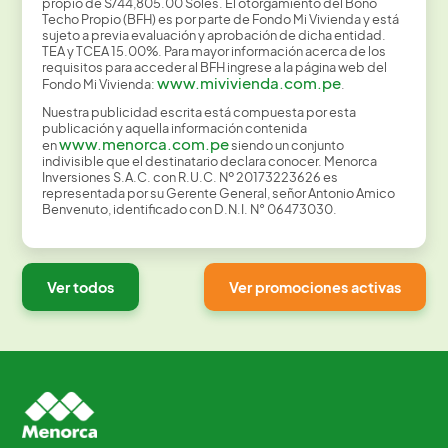
propio de S/44,805.00 Soles. El otorgamiento del Bono
Techo Propio (BFH) es por parte de Fondo Mi Vivienda y está
sujeto a previa evaluación y aprobación de dicha entidad.
TEA y TCEA 15.00%. Para mayor información acerca de los
requisitos para acceder al BFH ingrese a la página web del
www.mivivienda.com.pe
Fondo Mi Vivienda:
.
Nuestra publicidad escrita está compuesta por esta
publicación y aquella información contenida
www.menorca.com.pe
en
siendo un conjunto
indivisible que el destinatario declara conocer. Menorca
Inversiones S.A.C. con R.U.C. Nº 20173223626 es
representada por su Gerente General, señor Antonio Amico
Benvenuto, identificado con D.N.I. N° 06473030.
Ver todos
Ver promociones activas