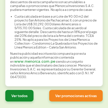
descuentos de esta campaña no son acumulables a
campañas o promociones que Menorca Inversiones S.A.C.
pudiera mantener vigentes. No aplica a compra de casas.
Cuota calculada en base a un Lote de 90.00 m2 del
proyecto San Antonio de Pachacamac II, con un precio de
Lista de US$ 30,292.00 Dólares Americanos o
S/115,110.00 Soles. Cuota calculada de acuerdo al
siguiente detalle: Descuento de hasta un 18% por el pago
del 20% del precio de lista a la firma del contrato. TCEA
25%. No aplica para los Proyectos de Línea Menorca
Collection – Condominio La Quebrada ni los Proyectos de
Línea Menorca Edition – Caleta San Antonio.
Nuestra publicidad escrita está compuesta por esta
publicación y aquella información contenida
www.menorca.com.pe
en
siendo un conjunto
indivisible que el destinatario declara conocer. Menorca
Inversiones S.A.C. es representada por su Gerente General,
señor Antonio Amico Benvenuto, identificado con D.N.I. N°
06473030.
Ver todos
Ver promociones activas