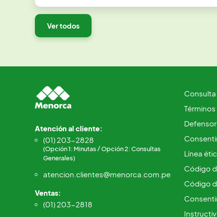
Ver todos
Consulta
Términos
Defensorí
Atención al cliente:
Consentim
(01) 203-2828
(Opción 1: Minutas / Opción 2: Consultas
Línea éti
Generales)
Código d
atencion.clientes@menorca.com.pe
Código d
Ventas:
Consenti
(01) 203-2818
Instructi