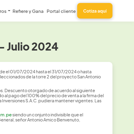
ros
Refiere y Gana
Portal cliente
Cotiza aquí
 Julio 2024
de el 01/07/2024 hasta el 31/07/2024 o hasta
leccionados de la torre 2 del proyecto San Antonio
os. Descuento otorgado de acuerdo al siguiente
 al pago del 100% del precio de venta a la firma del
nversiones S.A.C. pudiera mantener vigentes. Las
om.pe
siendo un conjunto indivisible que el
General, señor Antonio Amico Benvenuto,