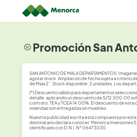
Promoción San Anto
SAN ANTONIO DE MALA DEPARTAMENTOS: Imágenes refer
agotar stock. Ampliación de fecha sujeta a criterio 
de Mala 2”. Stock disponible: 2 unidades. Los depar
(*) Descuento válido para departamentos selecciona
detalle: aplicando un descuento de S/12,500.00 sole
contrato. TEA y TCEA 14.00%. El descuento de esta
viviendas son entregadas sin muebles.
Nuestra publicidad escrita está compuesta por esta 
destinatario declara conocer. Menorca Inversiones 
identificado con D.N.I. N° 06473030.