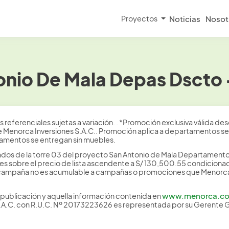
Proyectos
Noticias
Nosot
nio De Mala Depas Dscto –
enciales sujetas a variación. . *Promoción exclusiva válida des
de Menorca Inversiones S.A.C.. Promoción aplica a departamentos se
tamentos se entregan sin muebles.
dos de la torre 03 del proyecto San Antonio de Mala Departament
s sobre el precio de lista ascendente a S/ 130,500.55 condicionado
 campaña no es acumulable a campañas o promociones que Menorca I
www.menorca.c
publicación y aquella información contenida en
S.A.C. con R.U.C. Nº 20173223626 es representada por su Gerente 