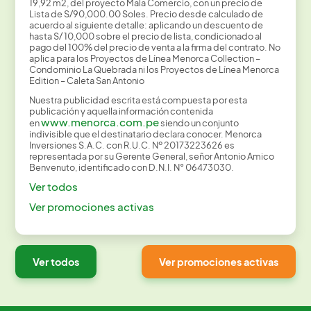
19,92 m2, del proyecto Mala Comercio, con un precio de
Lista de S/90,000.00 Soles. Precio desde calculado de
acuerdo al siguiente detalle: aplicando un descuento de
hasta S/ 10,000 sobre el precio de lista, condicionado al
pago del 100% del precio de venta a la firma del contrato. No
aplica para los Proyectos de Línea Menorca Collection –
Condominio La Quebrada ni los Proyectos de Línea Menorca
Edition – Caleta San Antonio
Nuestra publicidad escrita está compuesta por esta
publicación y aquella información contenida
www.menorca.com.pe
en
siendo un conjunto
indivisible que el destinatario declara conocer. Menorca
Inversiones S.A.C. con R.U.C. Nº 20173223626 es
representada por su Gerente General, señor Antonio Amico
Benvenuto, identificado con D.N.I. N° 06473030.
Ver todos
Ver promociones activas
Ver todos
Ver promociones activas