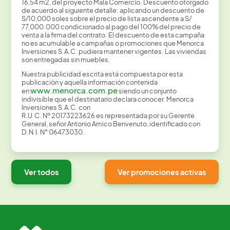
16,54 m2, del proyecto Mala Comercio. Descuento otorgado
de acuerdo al siguiente detalle: aplicando un descuento de
S/10,000 soles sobre el precio de lista ascendente a S/
77,000.000 condicionado al pago del 100% del precio de
venta a la firma del contrato. El descuento de esta campaña
no es acumulable a campañas o promociones que Menorca
Inversiones S.A.C. pudiera mantener vigentes. Las viviendas
son entregadas sin muebles.
Nuestra publicidad escrita está compuesta por esta
publicación y aquella información contenida
www.menorca.com.pe
en
siendo un conjunto
indivisible que el destinatario declara conocer. Menorca
Inversiones S.A.C. con
R.U.C. Nº 20173223626 es representada por su Gerente
General, señor Antonio Amico Benvenuto, identificado con
D.N.I. N° 06473030.
Ver todos
Ver promociones activas