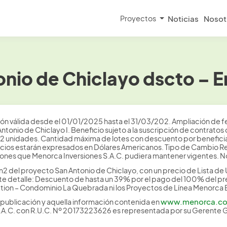
Proyectos
Noticias
Nosot
nio de Chiclayo dscto – 
ón válida desde el 01/01/2025 hasta el 31/03/202. Ampliación de fe
tonio de Chiclayo I. Beneficio sujeto a la suscripción de contratos
‘2 unidades. Cantidad máxima de lotes con descuento por beneficia
 precios estarán expresados en Dólares Americanos. Tipo de Cambio R
es que Menorca Inversiones S.A.C. pudiera mantener vigentes. No
m2 del proyecto San Antonio de Chiclayo, con un precio de Lista 
e detalle: Descuento de hasta un 39% por el pago del 100% del preci
tion – Condominio La Quebrada ni los Proyectos de Línea Menorca E
www.menorca.c
publicación y aquella información contenida en
S.A.C. con R.U.C. Nº 20173223626 es representada por su Gerente 