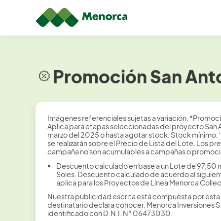
Promoción San Anto
Imágenes referenciales sujetas a variación. *Promoci
Aplica para etapas seleccionadas del proyecto San An
marzo del 2025 o hasta agotar stock. Stock mínimo: 
se realizarán sobre el Precio de Lista del Lote. Los
campaña no son acumulables a campañas o promocion
Descuento calculado en base a un Lote de 97,50 
Soles. Descuento calculado de acuerdo al siguient
aplica para los Proyectos de Línea Menorca Collec
Nuestra publicidad escrita está compuesta por esta 
destinatario declara conocer. Menorca Inversiones 
identificado con D.N.I. N° 06473030.