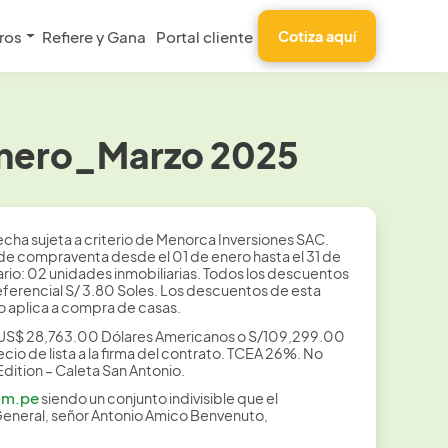
ros
Refiere y Gana
Portal cliente
Cotiza aquí
Enero_Marzo 2025
cha sujeta a criterio de Menorca Inversiones SAC.
 de compraventa desde el 01 de enero hasta el 31 de
rio: 02 unidades inmobiliarias. Todos los descuentos
eferencial S/ 3.80 Soles. Los descuentos de esta
 aplica a compra de casas.
de US$ 28,763.00 Dólares Americanos o S/109,299.00
o de lista a la firma del contrato. TCEA 26%. No
dition – Caleta San Antonio.
om.pe
siendo un conjunto indivisible que el
General, señor Antonio Amico Benvenuto,