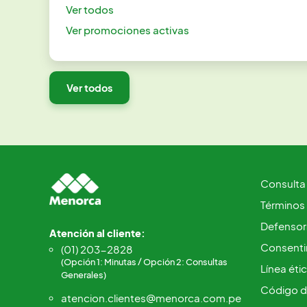
Ver todos
Ver promociones activas
Ver todos
Consulta
Términos
Defensorí
Atención al cliente:
Consentim
(01) 203-2828
(Opción 1: Minutas / Opción 2: Consultas
Línea éti
Generales)
Código d
atencion.clientes@menorca.com.pe