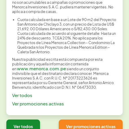
no son acumulables a campañas o promociones que
Menorca Inversiones S.A.C. pudiera mantener vigentes. No
aplica a compra de casas.
Cuota calculada en base a un Lote de 90 m2 del Proyecto
San Antonio de Chiclayo 3, con un precio de Lista de US$
21,692.00 Dólares Americanos o S/82,430.00 Soles.
Cuota calculada de acuerdo al siguiente detalle: Hasta un
24% de descuento. TCEA 20%. No aplica para los
Proyectos de Línea Menorca Collection – Condominio La
Quebrada ni los Proyectos de Línea Menorca Edition –
Caleta San Antonio.
Nuestra publicidad escrita está compuesta por esta
publicación y aquella información contenida
www.menorca.com.pe
en
siendo un conjunto
indivisible que el destinatario declara conocer. Menorca
Inversiones S.A.C. con R.U.C. Nº 20173223626 es
representada por su Gerente General, señor Antonio Amico
Benvenuto, identificado con D.N.I. N° 06473030.
Ver todos
Ver promociones activas
Ver todos
Ver promociones activas