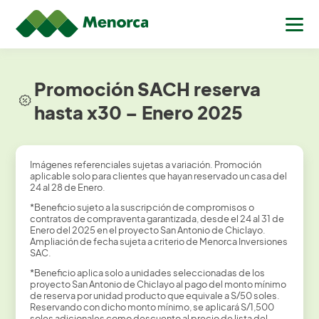
Promoción SACH reserva
hasta x30 – Enero 2025
Imágenes referenciales sujetas a variación. Promoción
aplicable solo para clientes que hayan reservado un casa del
24 al 28 de Enero.
*Beneficio sujeto a la suscripción de compromisos o
contratos de compraventa garantizada, desde el 24 al 31 de
Enero del 2025 en el proyecto San Antonio de Chiclayo.
Ampliación de fecha sujeta a criterio de Menorca Inversiones
SAC.
*Beneficio aplica solo a unidades seleccionadas de los
proyecto San Antonio de Chiclayo al pago del monto mínimo
de reserva por unidad producto que equivale a S/50 soles.
Reservando con dicho monto mínimo, se aplicará S/1,500
soles adicionales como descuento al precio de lista del