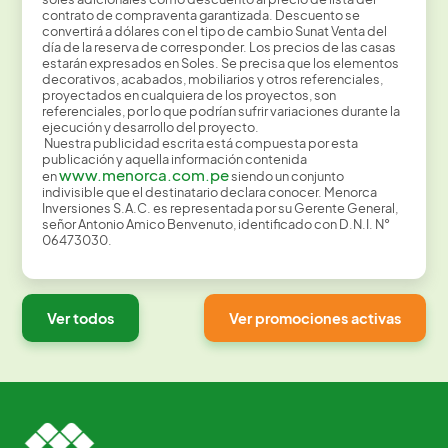
contrato de compraventa garantizada. Descuento se
convertirá a dólares con el tipo de cambio Sunat Venta del
día de la reserva de corresponder. Los precios de las casas
estarán expresados en Soles. Se precisa que los elementos
decorativos, acabados, mobiliarios y otros referenciales,
proyectados en cualquiera de los proyectos, son
referenciales, por lo que podrían sufrir variaciones durante la
ejecución y desarrollo del proyecto.
Nuestra publicidad escrita está compuesta por esta
publicación y aquella información contenida
www.menorca.com.pe
en
siendo un conjunto
indivisible que el destinatario declara conocer. Menorca
Inversiones S.A.C. es representada por su Gerente General,
señor Antonio Amico Benvenuto, identificado con D.N.I. N°
06473030.
Ver todos
Ver promociones activas