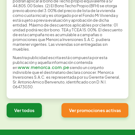
podrán aplicar al bono de Techo propio equivalente a S/
44,805.00 Soles. (2) El Bono Techo Propio (BFH) se otorga
previo abono del 3.00% del precio de lista de la vivienda
como cuota inicial y es otorgado por el Fondo Mi Vivienda y
está sujeto a previa evaluación y aprobación de dicha
entidad. Máximo de descuentos aplicables por cliente: 01
unidad podrá recibir bono. TEA y TCEA 15.00%. El descuento
de esta campaña no es acumulable a campañas o
promociones que Menorca Inversiones S.A.C. pudiera
mantener vigentes. Las viviendas son entregadas sin
muebles.
Nuestra publicidad escrita está compuesta por esta
publicación y aquella información contenida
www.menorca.com.pe
en
siendo un conjunto
indivisible que el destinatario declara conocer. Menorca
Inversiones S.A.C. es representada por su Gerente General,
Sr. Antonio Amico Benvenuto, identificado con D.N.I.
06473030.
Ver todos
Ver promociones activas