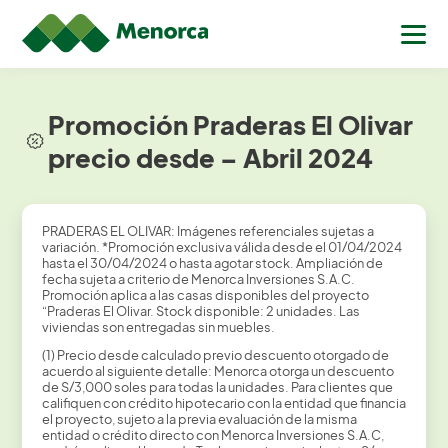
Promoción Praderas El Olivar
precio desde – Abril 2024
PRADERAS EL OLIVAR: Imágenes referenciales sujetas a
variación. *Promoción exclusiva válida desde el 01/04/2024
hasta el 30/04/2024 o hasta agotar stock. Ampliación de
fecha sujeta a criterio de Menorca Inversiones S.A.C.
Promoción aplica a las casas disponibles del proyecto
“Praderas El Olivar. Stock disponible: 2 unidades. Las
viviendas son entregadas sin muebles.
(1) Precio desde calculado previo descuento otorgado de
acuerdo al siguiente detalle: Menorca otorga un descuento
de S/3,000 soles para todas la unidades. Para clientes que
califiquen con crédito hipotecario con la entidad que financia
el proyecto, sujeto a la previa evaluación de la misma
entidad o crédito directo con Menorca Inversiones S.A.C,