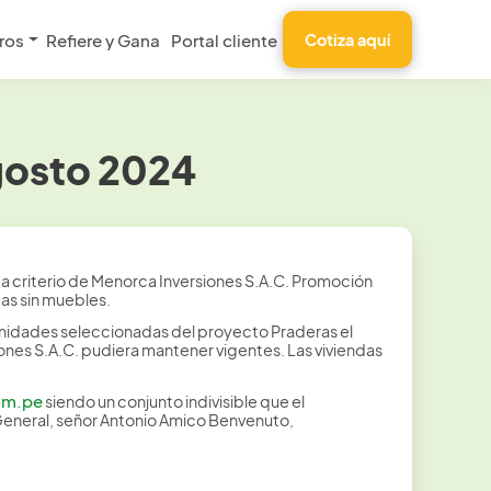
ros
Refiere y Gana
Portal cliente
Cotiza aquí
gosto 2024
a criterio de Menorca Inversiones S.A.C. Promoción
das sin muebles.
unidades seleccionadas del proyecto Praderas el
nes S.A.C. pudiera mantener vigentes. Las viviendas
om.pe
siendo un conjunto indivisible que el
General, señor Antonio Amico Benvenuto,