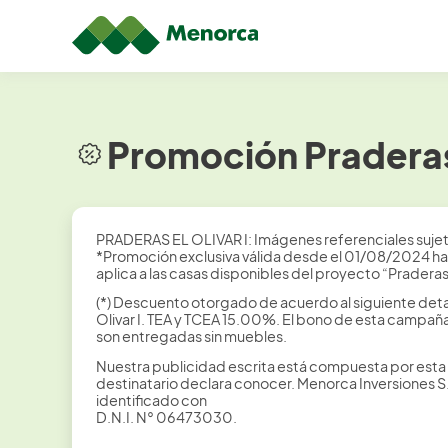
Promoción Praderas 
PRADERAS EL OLIVAR I: Imágenes referenciales sujeta
*Promoción exclusiva válida desde el 01/08/2024 has
aplica a las casas disponibles del proyecto “Praderas
(*) Descuento otorgado de acuerdo al siguiente deta
Olivar I. TEA y TCEA 15.00%. El bono de esta campa
son entregadas sin muebles.
Nuestra publicidad escrita está compuesta por esta 
destinatario declara conocer. Menorca Inversiones 
identificado con
D.N.I. N° 06473030.