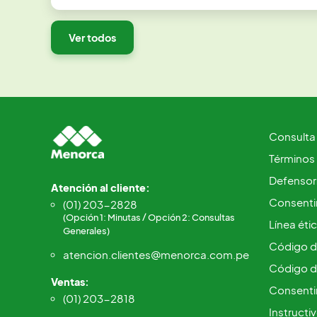
Ver todos
Consulta
Términos
Defensorí
Atención al cliente:
Consentim
(01) 203-2828
(Opción 1: Minutas / Opción 2: Consultas
Línea éti
Generales)
Código d
atencion.clientes@menorca.com.pe
Código d
Ventas:
Consenti
(01) 203-2818
Instructi