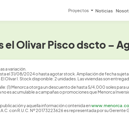
Proyectos
Noticias
Nosot
el Olivar Pisco dscto – A
s a variación.
ta el 31/08/2024 o hasta agotar stock. Ampliación de fecha sujeta 
 El Olivar I. Stock disponible: 2 unidades. Las viviendas son entrega
lle: (1) Menorca otorga un descuento de hasta S/4,000 soles para 
ña no es acumulable a campañas o promociones que Menorca Inversio
www.menorca.c
publicación y aquella información contenida en
S.A.C. con R.U.C. Nº 20173223626 es representada por su Gerente 