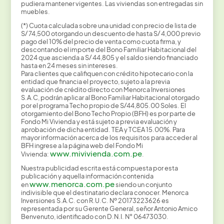
pudiera mantener vigentes. Las viviendas son entregadas sin
muebles.
(*) Cuota calculada sobre una unidad con precio de lista de
S/ 74,500 otorgando un descuento de hasta S/ 4,000 previo
pago del 10% del precio de venta como cuota firma, y
descontando el importe del Bono Familiar Habitacional del
2024 que ascienda a S/ 44,805 y el saldo siendo financiado
hasta en 24 meses sin intereses.
Para clientes que califiquen con crédito hipotecario con la
entidad que financia el proyecto, sujeto a la previa
evaluación de crédito directo con Menorca Inversiones
S.A.C, podrán aplicar al Bono Familiar Habitacional otorgado
por el programa Techo propio de S/44,805.00 Soles. El
otorgamiento del Bono Techo Propio (BFH) es por parte de
Fondo Mi Vivienda y está sujeto a previa evaluación y
aprobación de dicha entidad. TEA y TCEA 15.00%. Para
mayor información acerca de los requisitos para acceder al
BFH ingrese a la página web del Fondo Mi
www.mivivienda.com.pe
Vivienda:
.
Nuestra publicidad escrita está compuesta por esta
publicación y aquella información contenida
www.menorca.com.pe
en
siendo un conjunto
indivisible que el destinatario declara conocer. Menorca
Inversiones S.A.C. con R.U.C. Nº 20173223626 es
representada por su Gerente General, señor Antonio Amico
Benvenuto, identificado con D.N.I. N° 06473030.