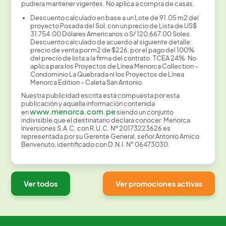
pudiera mantener vigentes. No aplica a compra de casas.
Descuento calculado en base a un Lote de 91.05 m2 del
proyecto Posada del Sol, con un precio de Lista de US$
31,754.00 Dólares Americanos o S/ 120,667.00 Soles.
Descuento calculado de acuerdo al siguiente detalle:
precio de venta por m2 de $226, por el pago del 100%
del precio de lista a la firma del contrato. TCEA 24%. No
aplica para los Proyectos de Línea Menorca Collection –
Condominio La Quebrada ni los Proyectos de Línea
Menorca Edition – Caleta San Antonio.
Nuestra publicidad escrita está compuesta por esta
publicación y aquella información contenida
www.menorca.com.pe
en
siendo un conjunto
indivisible que el destinatario declara conocer. Menorca
Inversiones S.A.C. con R.U.C. Nº 20173223626 es
representada por su Gerente General, señor Antonio Amico
Benvenuto, identificado con D.N.I. N° 06473030.
Ver todos
Ver promociones activas