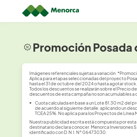
Promoción Posada d
Imágenes referenciales sujetas a variación. *Promoci
Aplica para etapas seleccionadas del proyecto Posad
hasta el 31 de octubre del 2024 o hasta agotar stoc
Todos los descuentos se realizarán sobre el Precio d
descuentos de esta campaña no son acumulables a c
Cuota calculada en base a un Lote 81.30 m2 del pr
de acuerdo al siguiente detalle: aplicando un desc
TCEA 25%. No aplica para los Proyectos de Línea 
Nuestra publicidad escrita está compuesta por esta 
destinatario declara conocer. Menorca Inversiones 
identificado con D.N.I. N° 06473030.