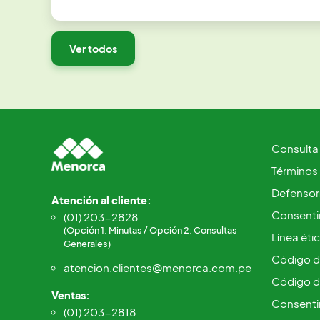
Ver todos
Consulta
Términos
Defensorí
Atención al cliente:
Consentim
(01) 203-2828
(Opción 1: Minutas / Opción 2: Consultas
Línea éti
Generales)
Código d
atencion.clientes@menorca.com.pe
Código d
Ventas:
Consenti
(01) 203-2818