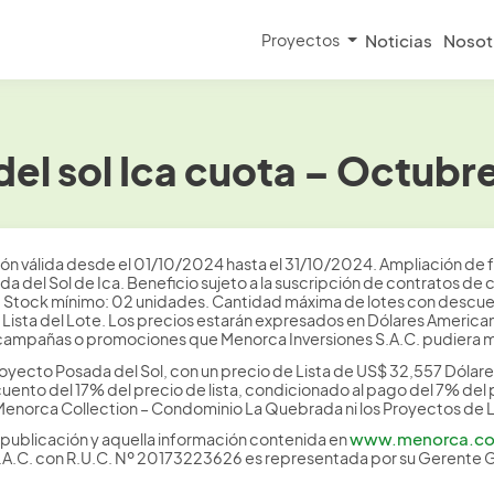
Proyectos
Noticias
Nosot
el sol Ica cuota – Octubr
ón válida desde el 01/10/2024 hasta el 31/10/2024. Ampliación de f
a del Sol de Ica. Beneficio sujeto a la suscripción de contratos d
k. Stock mínimo: 02 unidades. Cantidad máxima de lotes con descuen
e Lista del Lote. Los precios estarán expresados en Dólares Americ
ampañas o promociones que Menorca Inversiones S.A.C. pudiera ma
oyecto Posada del Sol, con un precio de Lista de US$ 32,557 Dólar
uento del 17% del precio de lista, condicionado al pago del 7% del p
Menorca Collection – Condominio La Quebrada ni los Proyectos de L
www.menorca.c
publicación y aquella información contenida en
S.A.C. con R.U.C. Nº 20173223626 es representada por su Gerente 