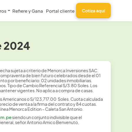
ros
Refiere y Gana
Portal cliente
Cotiza aquí
e 2024
echa sujeta a criterio de Menorca Inversiones SAC.
e compraventa de bien futuro celebrados desde el 01
to por beneficiario: 02 unidades inmobiliarias.
anos. Tipo de Cambio Referencial S/3.80 Soles. Los
ntener vigentes. No aplica a compra de casas.
es Americanos o S/ 123,717.00 Soles. Cuota calculada
recio de venta a la firma del contrato y 84 cuotas.
ínea Menorca Edition – Caleta San Antonio.
om.pe
siendo un conjunto indivisible que el
General, señor Antonio Amico Benvenuto,