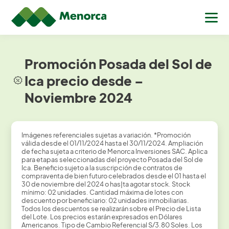
Promoción Posada del Sol de
Ica precio desde –
Noviembre 2024
Imágenes referenciales sujetas a variación. *Promoción
válida desde el 01/11/2024 hasta el 30/11/2024. Ampliación
de fecha sujeta a criterio de Menorca Inversiones SAC. Aplica
para etapas seleccionadas del proyecto Posada del Sol de
Ica. Beneficio sujeto a la suscripción de contratos de
compraventa de bien futuro celebrados desde el 01 hasta el
30 de noviembre del 2024 o has|ta agotar stock. Stock
mínimo: 02 unidades. Cantidad máxima de lotes con
descuento por beneficiario: 02 unidades inmobiliarias.
Todos los descuentos se realizarán sobre el Precio de Lista
del Lote. Los precios estarán expresados en Dólares
Americanos. Tipo de Cambio Referencial S/3.80 Soles. Los