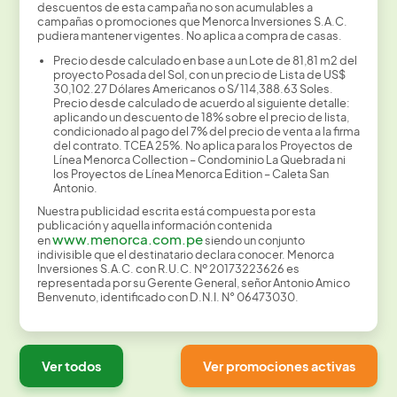
descuentos de esta campaña no son acumulables a
campañas o promociones que Menorca Inversiones S.A.C.
pudiera mantener vigentes. No aplica a compra de casas.
Precio desde calculado en base a un Lote de 81,81 m2 del
proyecto Posada del Sol, con un precio de Lista de US$
30,102.27 Dólares Americanos o S/ 114,388.63 Soles.
Precio desde calculado de acuerdo al siguiente detalle:
aplicando un descuento de 18% sobre el precio de lista,
condicionado al pago del 7% del precio de venta a la firma
del contrato. TCEA 25%. No aplica para los Proyectos de
Línea Menorca Collection – Condominio La Quebrada ni
los Proyectos de Línea Menorca Edition – Caleta San
Antonio.
Nuestra publicidad escrita está compuesta por esta
publicación y aquella información contenida
www.menorca.com.pe
en
siendo un conjunto
indivisible que el destinatario declara conocer. Menorca
Inversiones S.A.C. con R.U.C. Nº 20173223626 es
representada por su Gerente General, señor Antonio Amico
Benvenuto, identificado con D.N.I. N° 06473030.
Ver todos
Ver promociones activas