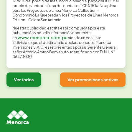
17.88% del precio de lista, condicionado al pago del 10% del
precio de venta a la firma del contrato. TCEA 15%. No aplica
para los Proyectos de Línea Menorca Collection –
Condominio La Quebrada ni los Proyectos de Línea Menorca
Edition – Caleta San Antonio
Nuestra publicidad escrita está compuesta por esta
publicación y aquella información contenida
www.menorca.com.pe
en
siendo un conjunto
indivisible que el destinatario declara conocer. Menorca
Inversiones S.A.C. es representada por su Gerente General,
señor Antonio Amico Benvenuto, identificado con D.N.I. N°
06473030.
Ver todos
Ver promociones activas