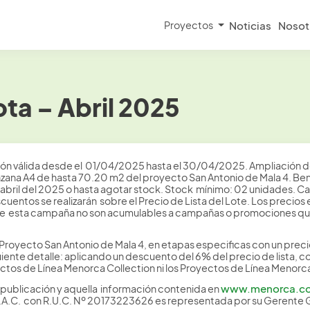
Proyectos
Noticias
Nosot
ta – Abril 2025
ión válida desde el 01/04/2025 hasta el 30/04/2025. Ampliación de
nzana A4 de hasta 70.20 m2 del proyecto San Antonio de Mala 4. Bene
abril del 2025 o hasta agotar stock. Stock mínimo: 02 unidades. 
scuentos se realizarán sobre el Precio de Lista del Lote. Los preci
de esta campaña no son acumulables a campañas o promociones qu
Proyecto San Antonio de Mala 4, en etapas especificas con un prec
ente detalle: aplicando un descuento del 6% del precio de lista, c
yectos de Línea Menorca Collection ni los Proyectos de Línea Menorca
www.menorca.c
 publicación y aquella información contenida en
S.A.C. con R.U.C. Nº 20173223626 es representada por su Gerente 