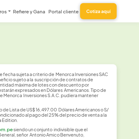
ros
Refiere y Gana
Portal cliente
Cotiza aquí
 fecha sujeta a criterio de Menorca Inversiones SAC
ficio sujeto a la suscripción de contratos de
Cantidad máxima de lotes con descuento por
os estarán expresados en Dólares Americanos. Tipo de
e Menorca Inversiones S.A.C. pudiera mantener
io de Lista de US$ 16,497.00 Dólares Americanos o S/
ondicionado al pago del 25% del precio de venta a la
 Edition.
om.pe
siendo un conjunto indivisible que el
General, señor Antonio Amico Benvenuto,