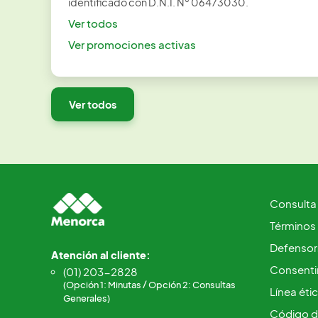
identificado con D.N.I. N° 06473030.
Ver todos
Ver promociones activas
Ver todos
Consulta
Términos
Defensorí
Atención al cliente:
Consentim
(01) 203-2828
(Opción 1: Minutas / Opción 2: Consultas
Línea éti
Generales)
Código d