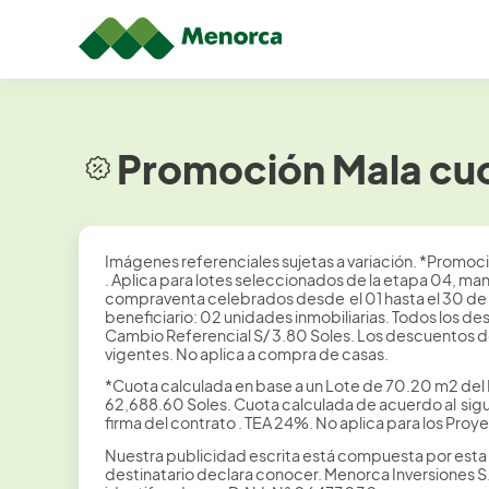
Promoción Mala cuo
Imágenes referenciales sujetas a variación. *Promoc
. Aplica para lotes seleccionados de la etapa 04, ma
compraventa celebrados desde el 01 hasta el 30 de 
beneficiario: 02 unidades inmobiliarias. Todos los de
Cambio Referencial S/ 3.80 Soles. Los descuentos 
vigentes. No aplica a compra de casas.
*Cuota calculada en base a un Lote de 70.20 m2 del 
62,688.60 Soles. Cuota calculada de acuerdo al sigui
firma del contrato . TEA 24%. No aplica para los Pro
Nuestra publicidad escrita está compuesta por esta
destinatario declara conocer. Menorca Inversiones 