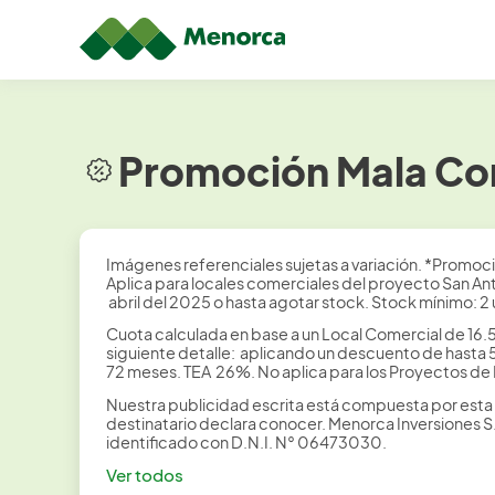
Promoción Mala Com
Imágenes referenciales sujetas a variación. *Promoc
Aplica para locales comerciales del proyecto San An
abril del 2025 o hasta agotar stock. Stock mínimo: 
Cuota calculada en base a un Local Comercial de 16.
siguiente detalle: aplicando un descuento de hasta 5%
72 meses. TEA 26%. No aplica para los Proyectos de 
Nuestra publicidad escrita está compuesta por esta 
destinatario declara conocer. Menorca Inversiones 
identificado con D.N.I. N° 06473030.
Ver todos