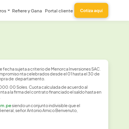
ros
Refiere y Gana
Portal cliente
Cotiza aquí
 fecha sujeta a criterio de Menorca Inversiones SAC.
compromiso nta celebrados desde el 01 hasta el 30 de
compra de departamento.
8,000.00 Soles. Cuota calculada de acuerdo al
a a la firma del contrato financiado el saldo hasta en
.
om.pe
siendo un conjunto indivisible que el
General, señor Antonio Amico Benvenuto,