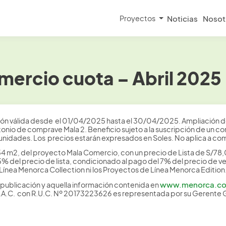
Proyectos
Noticias
Nosot
ercio cuota – Abril 2025
ión válida desde el 01/04/2025 hasta el 30/04/2025. Ampliación de
tonio de comprave Mala 2. Beneficio sujeto a la suscripción de un 
2 unidades. Los precios estarán expresados en Soles. No aplica a 
54 m2, del proyecto Mala Comercio, con un precio de Lista de S/7
 del precio de lista, condicionado al pago del 7% del precio de vent
Línea Menorca Collection ni los Proyectos de Línea Menorca Edition
www.menorca.c
publicación y aquella información contenida en
S.A.C. con R.U.C. Nº 20173223626 es representada por su Gerente 