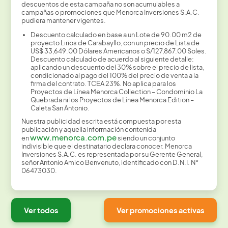
descuentos de esta campaña no son acumulables a
campañas o promociones que Menorca Inversiones S.A.C.
pudiera mantener vigentes.
Descuento calculado en base a un Lote de 90.00 m2 de
proyecto Lirios de Carabayllo, con un precio de Lista de
US$ 33,649.00 Dólares Americanos o S/127,867.00 Soles.
Descuento calculado de acuerdo al siguiente detalle:
aplicando un descuento del 30% sobre el precio de lista,
condicionado al pago del 100% del precio de venta a la
firma del contrato. TCEA 23%. No aplica para los
Proyectos de Línea Menorca Collection – Condominio La
Quebrada ni los Proyectos de Línea Menorca Edition –
Caleta San Antonio.
Nuestra publicidad escrita está compuesta por esta
publicación y aquella información contenida
www.menorca.com.pe
en
siendo un conjunto
indivisible que el destinatario declara conocer. Menorca
Inversiones S.A.C. es representada por su Gerente General,
señor Antonio Amico Benvenuto, identificado con D.N.I. N°
06473030.
Ver todos
Ver promociones activas