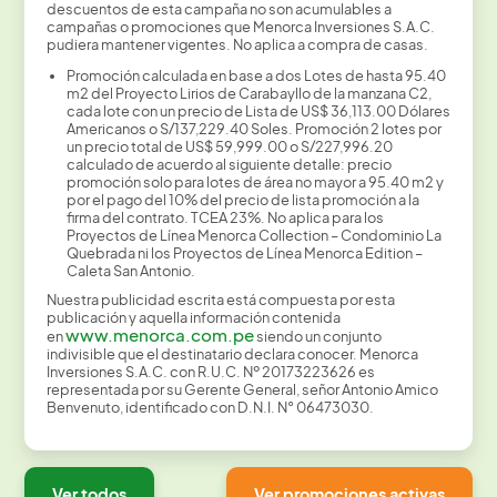
descuentos de esta campaña no son acumulables a
campañas o promociones que Menorca Inversiones S.A.C.
pudiera mantener vigentes. No aplica a compra de casas.
Promoción calculada en base a dos Lotes de hasta 95.40
m2 del Proyecto Lirios de Carabayllo de la manzana C2,
cada lote con un precio de Lista de US$ 36,113.00 Dólares
Americanos o S/137,229.40 Soles. Promoción 2 lotes por
un precio total de US$ 59,999.00 o S/227,996.20
calculado de acuerdo al siguiente detalle: precio
promoción solo para lotes de área no mayor a 95.40 m2 y
por el pago del 10% del precio de lista promoción a la
firma del contrato. TCEA 23%. No aplica para los
Proyectos de Línea Menorca Collection – Condominio La
Quebrada ni los Proyectos de Línea Menorca Edition –
Caleta San Antonio.
Nuestra publicidad escrita está compuesta por esta
publicación y aquella información contenida
www.menorca.com.pe
en
siendo un conjunto
indivisible que el destinatario declara conocer. Menorca
Inversiones S.A.C. con R.U.C. Nº 20173223626 es
representada por su Gerente General, señor Antonio Amico
Benvenuto, identificado con D.N.I. N° 06473030.
Ver todos
Ver promociones activas