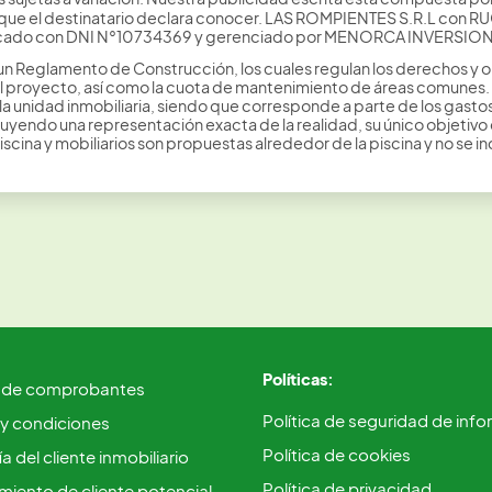
le que el destinatario declara conocer. LAS ROMPIENTES S.R.L con
ntificado con DNI N°10734369 y gerenciado por MENORCA INVERSI
 un Reglamento de Construcción, los cuales regulan los derechos y 
el proyecto, así como la cuota de mantenimiento de áreas comunes. 
 la unidad inmobiliaria, siendo que corresponde a parte de los gast
tuyendo una representación exacta de la realidad, su único objetivo 
cina y mobiliarios son propuestas alrededor de la piscina y no se in
Políticas:
 de comprobantes
Política de seguridad de inf
 y condiciones
Política de cookies
a del cliente inmobiliario
Política de privacidad
iento de cliente potencial