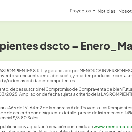
Proyectos
Noticias
Nosot
pientes dscto – Enero_Ma
AS ROMPIENTES S.R.L. y gerenciado por MENORCA INVERSIONES 
 proyecto se encuentra en elaboración, y pueden producirse ciertas 
idad y/o demás entidades competentes.
ento, debes suscribir el Compromiso de Compraventa de bien Futur
3/2025. Ampliación de fecha sujeta a criterio de la LAS ROMPIENTE
aria A66 de 161.64 m2 de la manzana A del Proyecto Las Rompientes, 
do de acuerdo con el siguiente detalle: precio de lista menos el 1
rencial S/3.80 Soles.
www.menorca.c
publicación y aquella información contenida en
 sujetas a variación. Nuestra publicidad escrita está compuesta po