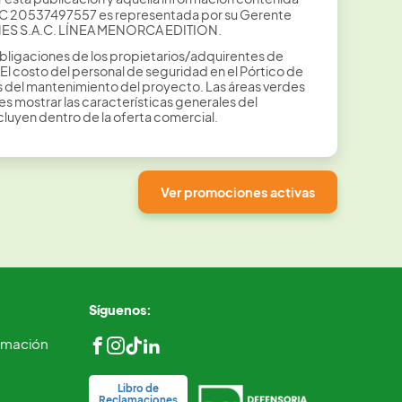
 RUC 20537497557 es representada por su Gerente
ONES S.A.C. LÍNEA MENORCA EDITION.
obligaciones de los propietarios/adquirentes de
El costo del personal de seguridad en el Pórtico de
os del mantenimiento del proyecto. Las áreas verdes
es mostrar las características generales del
cluyen dentro de la oferta comercial.
Ver promociones activas
Síguenos:
ormación
Libro de
Reclamaciones