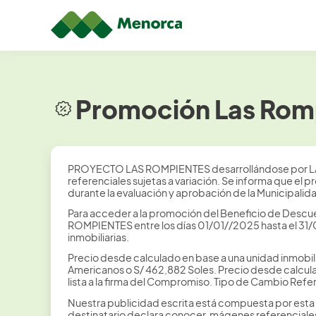
Promoción Las Rom
PROYECTO LAS ROMPIENTES desarrollándose por L
referenciales sujetas a variación. Se informa que el
durante la evaluación y aprobación de la Municipal
Para acceder a la promoción del Beneficio de Descu
ROMPIENTES entre los días 01/01//2025 hasta el 31/0
inmobiliarias.
Precio desde calculado en base a una unidad inmobili
Americanos o S/ 462,882 Soles. Precio desde calcula
lista a la firma del Compromiso. Tipo de Cambio Refe
Nuestra publicidad escrita está compuesta por esta 
destinatario declara conocer. mágenes referenciales