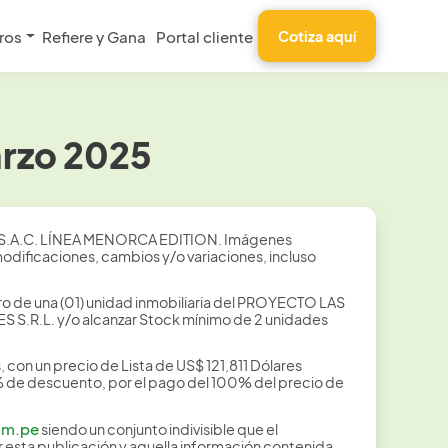
ros
Refiere y Gana
Portal cliente
Cotiza aquí
rzo 2025
S.A.C. LÍNEA MENORCA EDITION. Imágenes
modificaciones, cambios y/o variaciones, incluso
o de una (01) unidad inmobiliaria del PROYECTO LAS
S S.R.L. y/o alcanzar Stock mínimo de 2 unidades
con un precio de Lista de US$ 121,811 Dólares
4% de descuento, por el pago del 100% del precio de
om.pe
siendo un conjunto indivisible que el
r esta publicación y aquella información contenida