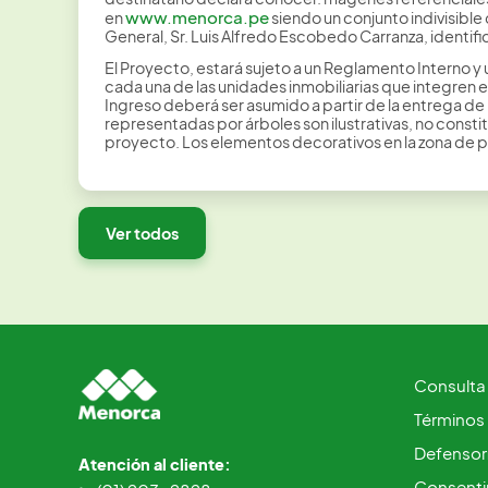
www.menorca.pe
en
siendo un conjunto indivisib
General, Sr. Luis Alfredo Escobedo Carranza, ide
El Proyecto, estará sujeto a un Reglamento Interno y
cada una de las unidades inmobiliarias que integren 
Ingreso deberá ser asumido a partir de la entrega de
representadas por árboles son ilustrativas, no consti
proyecto. Los elementos decorativos en la zona de pis
Ver todos
Consulta
Términos
Defensorí
Atención al cliente:
Consentim