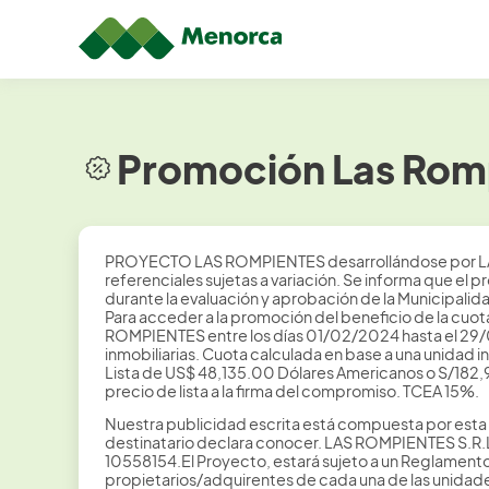
Promoción Las Romp
PROYECTO LAS ROMPIENTES desarrollándose por L
referenciales sujetas a variación. Se informa que el
durante la evaluación y aprobación de la Municipal
Para acceder a la promoción del beneficio de la cuo
ROMPIENTES entre los días 01/02/2024 hasta el 29/0
inmobiliarias. Cuota calculada en base a una unidad i
Lista de US$ 48,135.00 Dólares Americanos o S/182,9
precio de lista a la firma del compromiso. TCEA 15%.
Nuestra publicidad escrita está compuesta por esta 
destinatario declara conocer. LAS ROMPIENTES S.R
10558154.El Proyecto, estará sujeto a un Reglamento
propietarios/adquirentes de cada una de las unidade