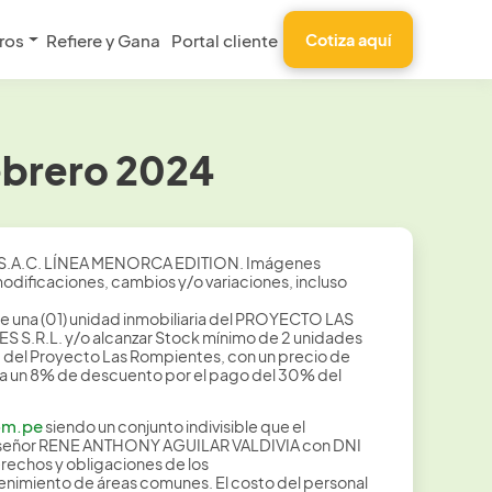
ros
Refiere y Gana
Portal cliente
Cotiza aquí
ebrero 2024
S.A.C. LÍNEA MENORCA EDITION. Imágenes
modificaciones, cambios y/o variaciones, incluso
e una (01) unidad inmobiliaria del PROYECTO LAS
S S.R.L. y/o alcanzar Stock mínimo de 2 unidades
 26 del Proyecto Las Rompientes, con un precio de
sta un 8% de descuento por el pago del 30% del
om.pe
siendo un conjunto indivisible que el
, señor RENE ANTHONY AGUILAR VALDIVIA con DNI
erechos y obligaciones de los
tenimiento de áreas comunes. El costo del personal