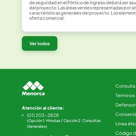
de seguridad en el Pórtico de Ingreso deberá ser asu
del proyecto. Las áreas verdes representadas por árbo
características generales del proyecto. Los elementos
oferta comercial.
Ver todos
Consulta
Términos
Defensorí
Atención al cliente:
Consentim
(01) 203-2828
(Opción 1: Minutas / Opción 2: Consultas
Línea éti
Generales)
Código d