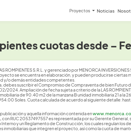
Proyectos
Noticias
Nosot
ientes cuotas desde – F
AS ROMPIENTES S.R.L. y gerenciado por MENORCA INVERSIONES 
 proyecto se encuentra en elaboración, y pueden producirse ciertas 
idad y/o demás entidades competentes.
ta, debes suscribir el Compromiso de Compraventa de bien Futuro d
2/2024. Ampliación de fecha sujeta a criterio de la LAS ROMPIENTE
nmobiliaria de 90.40 m2 de la manzana B unidad inmobiliaria 21 a la
54.00 Soles. Cuota calculada de acuerdo al siguiente detalle: ha
www.menorca.c
publicación y aquella información contenida en
.L con RUC 20537497557 es representada por su Gerente General
 Interno y un Reglamento de Construcción, los cuales regulan los d
s inmobiliarias que integren el proyecto, así como la cuota de man