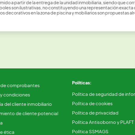
mido a partir de la entrega de la unidad inmobiliaria, siendo que c
les son ilustrativas, no constituyendo una representación exacta de 
 decorativos en la zona de piscina y mobiliarios son propuestas alre
Políticas:
 de comprobantes
Política de seguridad de inf
 y condiciones
Política de cookies
a del cliente inmobiliario
Política de privacidad
iento de cliente potencial
Política Antisoborno y PLAFT
ca
Política SSMAGS
e ética