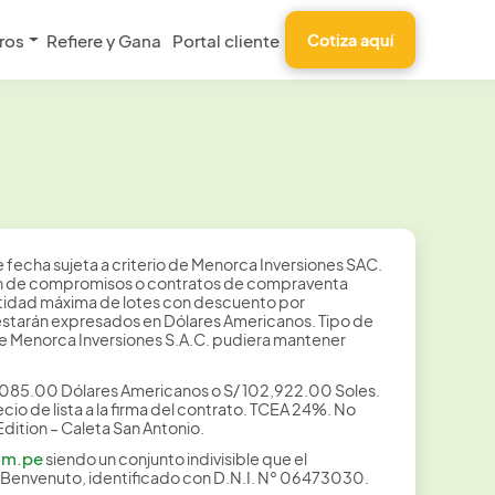
ros
Refiere y Gana
Portal cliente
Cotiza aquí
fecha sujeta a criterio de Menorca Inversiones SAC.
pción de compromisos o contratos de compraventa
antidad máxima de lotes con descuento por
os estarán expresados en Dólares Americanos. Tipo de
 Menorca Inversiones S.A.C. pudiera mantener
7,085.00 Dólares Americanos o S/ 102,922.00 Soles.
io de lista a la firma del contrato. TCEA 24%. No
dition – Caleta San Antonio.
om.pe
siendo un conjunto indivisible que el
o Benvenuto, identificado con D.N.I. N° 06473030.