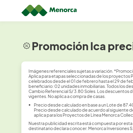
Promoción Ica prec
Imágenes referenciales sujetas a variación. *Promoc
Aplica para etapas seleccionadas de los proyectos P
celebrados desde el 01 de febrero hasta el 29 de fe
beneficiario: 02 unidades inmobiliarias. Todos los de
Cambio Referencial S/ 3.80 Soles. Los descuentos 
vigentes. No aplica a compra de casas.
Precio desde calculado en base a un Lote de 87.4
Precio desde calculado de acuerdo al siguiente det
aplica para los Proyectos de Línea Menorca Collec
Nuestra publicidad escrita está compuesta por esta 
destinatario declara conocer. Menorca Inversiones 