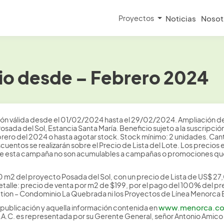
Proyectos
Noticias
Nosot
io desde – Febrero 2024
ión válida desde el 01/02/2024 hasta el 29/02/2024. Ampliación de 
osada del Sol, Estancia Santa María. Beneficio sujeto a la suscri
brero del 2024 o hasta agotar stock. Stock mínimo: 2 unidades. C
scuentos se realizarán sobre el Precio de Lista del Lote. Los preci
de esta campaña no son acumulables a campañas o promociones que
0 m2 del proyecto Posada del Sol, con un precio de Lista de US$ 2
alle: precio de venta por m2 de $199, por el pago del 100% del prec
tion – Condominio La Quebrada ni los Proyectos de Línea Menorca E
www.menorca.c
publicación y aquella información contenida en
S.A.C. es representada por su Gerente General, señor Antonio Amic