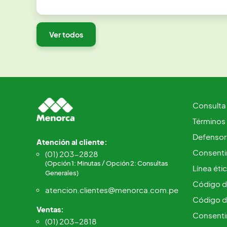
Ver todos
Consulta
Términos
Defensorí
Atención al cliente:
Consentim
(01) 203-2828
(Opción 1: Minutas / Opción 2: Consultas
Línea éti
Generales)
Código d
atencion.clientes@menorca.com.pe
Código d
Ventas:
Consenti
(01) 203-2818