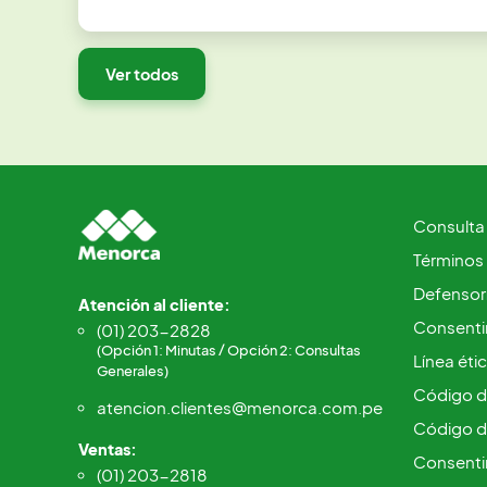
Ver todos
Consulta
Términos
Defensorí
Atención al cliente:
Consentim
(01) 203-2828
(Opción 1: Minutas / Opción 2: Consultas
Línea éti
Generales)
Código d
atencion.clientes@menorca.com.pe
Código d
Ventas:
Consenti
(01) 203-2818