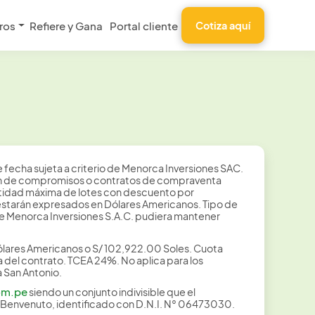
ros
Refiere y Gana
Portal cliente
Cotiza aquí
fecha sujeta a criterio de Menorca Inversiones SAC.
pción de compromisos o contratos de compraventa
antidad máxima de lotes con descuento por
os estarán expresados en Dólares Americanos. Tipo de
 Menorca Inversiones S.A.C. pudiera mantener
ólares Americanos o S/ 102,922.00 Soles. Cuota
a del contrato. TCEA 24%. No aplica para los
 San Antonio.
om.pe
siendo un conjunto indivisible que el
o Benvenuto, identificado con D.N.I. N° 06473030.