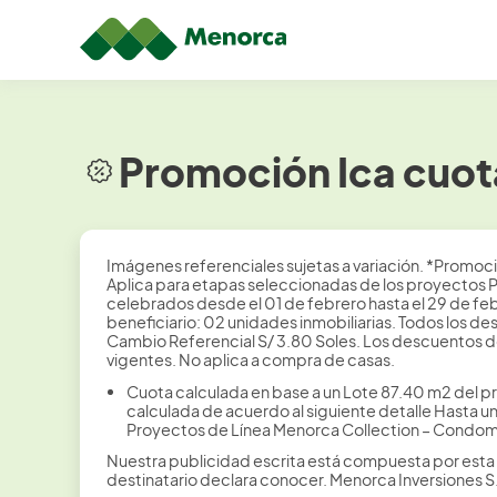
Promoción Ica cuot
Imágenes referenciales sujetas a variación. *Promoc
Aplica para etapas seleccionadas de los proyectos P
celebrados desde el 01 de febrero hasta el 29 de fe
beneficiario: 02 unidades inmobiliarias. Todos los de
Cambio Referencial S/ 3.80 Soles. Los descuentos 
vigentes. No aplica a compra de casas.
Cuota calculada en base a un Lote 87.40 m2 del p
calculada de acuerdo al siguiente detalle Hasta un
Proyectos de Línea Menorca Collection – Condomin
Nuestra publicidad escrita está compuesta por esta 
destinatario declara conocer. Menorca Inversiones 