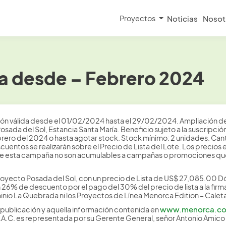
Proyectos
Noticias
Nosot
a desde – Febrero 2024
ión válida desde el 01/02/2024 hasta el 29/02/2024. Ampliación de 
osada del Sol, Estancia Santa María. Beneficio sujeto a la suscri
brero del 2024 o hasta agotar stock. Stock mínimo: 2 unidades. C
scuentos se realizarán sobre el Precio de Lista del Lote. Los preci
de esta campaña no son acumulables a campañas o promociones que
royecto Posada del Sol, con un precio de Lista de US$ 27,085.00 D
 26% de descuento por el pago del 30% del precio de lista a la firm
io La Quebrada ni los Proyectos de Línea Menorca Edition – Caleta
www.menorca.c
publicación y aquella información contenida en
S.A.C. es representada por su Gerente General, señor Antonio Amic