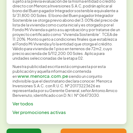
sujeto a la previa evaluación de la misma entidad o crédito
directo con Menorca Inversiones S.A.C, podrán aplicar al
bono del Buen pagador Integrador sostenible equivalente a
S/ 31,800.00 Soles. El bono del Buen pagador Integrador
Sostenible se otorga previo abono del 3.00% del precio de
lista de la vivienda como cuota inicial y es otorgado por el
Fondo Mi Vivienda sujeto a su aprobación y por tratarse de un
proyecto certificado como “Vivienda Sostenible”. TCEA de
11.20%. Monto sujeto a condiciones finales que establezca
el Fondo Mi Vivienda y/o la entidad que otorga el crédito.
Válido para vivienda de 1 piso en terrenos de 72m2, cuyo
precio ascienda de S/112,200.00 Soles. Aplica para
unidades seleccionadas de la etapa 02.
Nuestra publicidad escrita está compuesta por esta
publicación y aquella información contenida
www.menorca.com.pe
en
siendo un conjunto
indivisible que el destinatario declara conocer. Menorca
Inversiones S.A.C. con R.U.C. Nº 20173223626 es
representada por su Gerente General, señor Antonio Amico
Benvenuto, identificado con D.N.I. N° 06473030.
Ver todos
Ver promociones activas