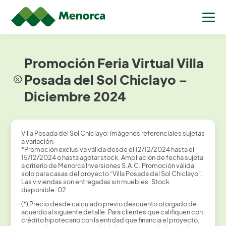
Promoción Feria Virtual Villa
Posada del Sol Chiclayo –
Diciembre 2024
Villa Posada del Sol Chiclayo: Imágenes referenciales sujetas
a variación.
*Promoción exclusiva válida desde el 12/12/2024 hasta el
15/12/2024 o hasta agotar stock. Ampliación de fecha sujeta
a criterio de Menorca Inversiones S.A.C. Promoción válida
solo para casas del proyecto “Villa Posada del Sol Chiclayo”.
Las viviendas son entregadas sin muebles. Stock
disponible: 02.
(*) Precio desde calculado previo descuento otorgado de
acuerdo al siguiente detalle: Para clientes que califiquen con
crédito hipotecario con la entidad que financia el proyecto,