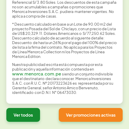
Referencial S/ 3.80 Soles. Los descuentos de esta campaña
no son acumulables a campañas o promociones que
Menorca Inversiones S.A.C. pudiera mantener vigentes. No
aplica a compra de casas.
* Descuento calculado en base a un Lote de 90.00 m2 del
proyecto Posada del Sol de Chiclayo, con un precio de Lista
de US$ 20,329.11. Dólares Americanos o S/ 77,250.62 Soles.
Descuento calculado de acuerdo al siguiente detalle:
Descuento de hasta un 26% por el pago del 100% del precio
de lista a la firma del contrato
.
No aplica para los Proyectos
de Línea Menorca Collection ni los Proyectos de Línea
Menorca Edition.
Nuestra publicidad escrita está compuesta por esta
publicación y aquella información contenida en
www.menorca.com.pe
siendo un conjunto indivisible
que el destinatario declara conocer. Menorca Inversiones
S.A.C. con R.U.C. Nº 20173223626 es representada por su
Gerente General, señor Antonio Amico Benvenuto,
identificado con D.N.I. N° 06473030.
Ver todos
Ver promociones activas