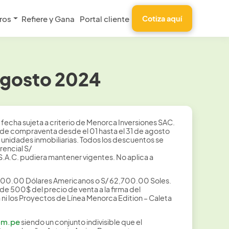
ros
Refiere y Gana
Portal cliente
Cotiza aquí
Agosto 2024
fecha sujeta a criterio de Menorca Inversiones SAC.
s de compraventa desde el 01 hasta el 31 de agosto
unidades inmobiliarias. Todos los descuentos se
rencial S/
A.C. pudiera mantener vigentes. No aplica a
6,500.00 Dólares Americanos o S/ 62,700.00 Soles.
e 500$ del precio de venta a la firma del
ni los Proyectos de Línea Menorca Edition – Caleta
om.pe
siendo un conjunto indivisible que el