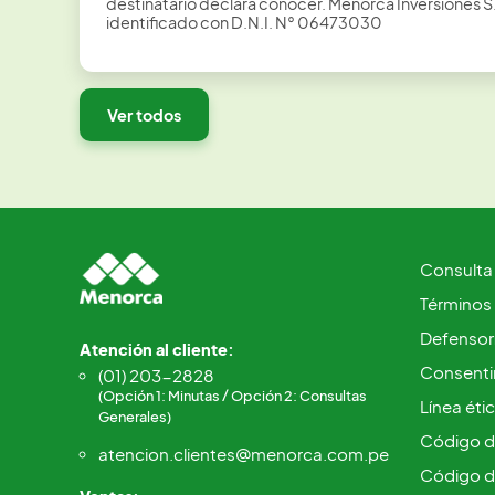
destinatario declara conocer. Menorca Inversiones 
identificado con D.N.I. N° 06473030
Ver todos
Consulta
Términos
Defensorí
Atención al cliente:
Consentim
(01) 203-2828
(Opción 1: Minutas / Opción 2: Consultas
Línea éti
Generales)
Código d
atencion.clientes@menorca.com.pe
Código d