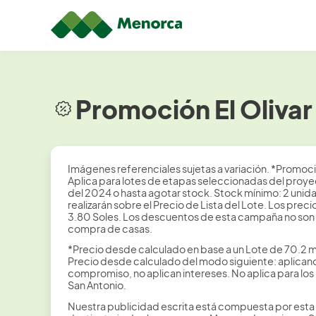
Promoción El Olivar
Imágenes referenciales sujetas a variación. *Promoc
Aplica para lotes de etapas seleccionadas del proyec
del 2024 o hasta agotar stock. Stock mínimo: 2 unid
realizarán sobre el Precio de Lista del Lote. Los pr
3.80 Soles. Los descuentos de esta campaña no son
compra de casas.
*Precio desde calculado en base a un Lote de 70.2 m
Precio desde calculado del modo siguiente: aplicando
compromiso, no aplican intereses. No aplica para lo
San Antonio.
Nuestra publicidad escrita está compuesta por esta 