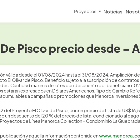
Proyectos
Noticias
Nosot
 De Pisco precio desde – 
ión válida desde el 01/08/2024 hasta el 31/08/2024. Ampliación de 
to El Olivar de Pisco. Beneficio sujeto a la suscripción de contrato
ades. Cantidad máxima de lotes con descuento por beneficiario: 02 
ecios estarán expresados en Dólares Americanos. Tipo de Cambio Refe
 acumulables a campañas o promociones que Menorca Inversiones S.
2 del Proyecto El Olivar de Pisco, con un precio de Lista de US$ 1
 un descuento del 20 % del precio de lista, condicionado al pago d
s Proyectos de Línea Menorca Collection – Condominio La Quebrada 
www.menorca.c
publicación y aquella información contenida en