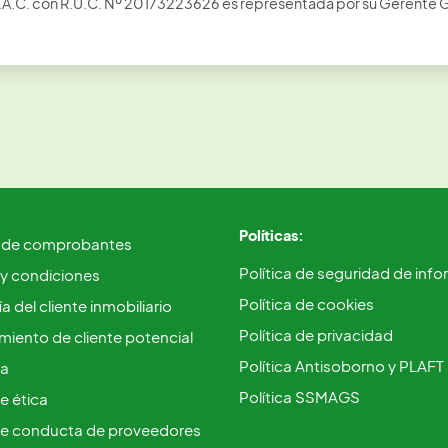
S.A.C. con R.U.C. Nº 20173223626 es representada por su Gerente 
Políticas:
 de comprobantes
Política de seguridad de inf
 y condiciones
Política de cookies
a del cliente inmobiliario
Política de privacidad
iento de cliente potencial
Política Antisoborno y PLAFT
ca
Política SSMAGS
e ética
e conducta de proveedores