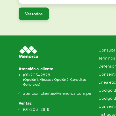
Ver todos
Consulta
Términos
Defensorí
Atención al cliente:
Consentim
(01) 203-2828
(Opción 1: Minutas / Opción 2: Consultas
Línea éti
Generales)
Código d
atencion.clientes@menorca.com.pe
Código d
Ventas:
Consenti
(01) 203-2818
Instructi