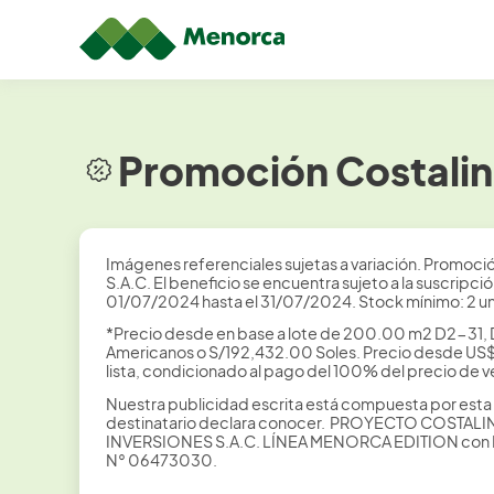
Promoción Costalin
Imágenes referenciales sujetas a variación. Promoción 
S.A.C. El beneficio se encuentra sujeto a la suscr
01/07/2024 hasta el 31/07/2024. Stock mínimo: 2 u
*Precio desde en base a lote de 200.00 m2 D2-31, 
Americanos o S/192,432.00 Soles. Precio desde US$
lista, condicionado al pago del 100% del precio de v
Nuestra publicidad escrita está compuesta por esta 
destinatario declara conocer. PROYECTO COSTALIN
INVERSIONES S.A.C. LÍNEA MENORCA EDITION con RUC
N° 06473030.