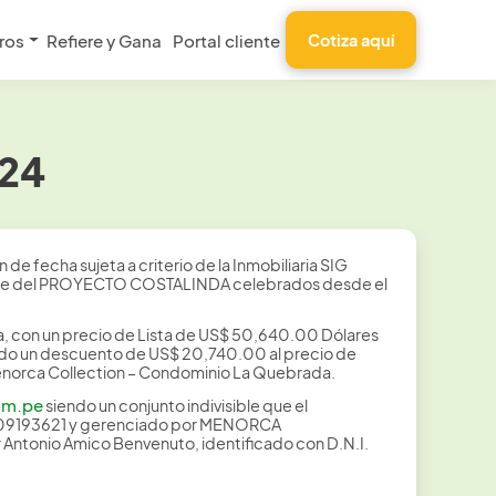
ros
Refiere y Gana
Portal cliente
Cotiza aquí
024
 de fecha sujeta a criterio de la Inmobiliaria SIG
1) lote del PROYECTO COSTALINDA celebrados desde el
, con un precio de Lista de US$ 50,640.00 Dólares
ndo un descuento de US$ 20,740.00 al precio de
a Menorca Collection – Condominio La Quebrada.
om.pe
siendo un conjunto indivisible que el
609193621 y gerenciado por MENORCA
tonio Amico Benvenuto, identificado con D.N.I.