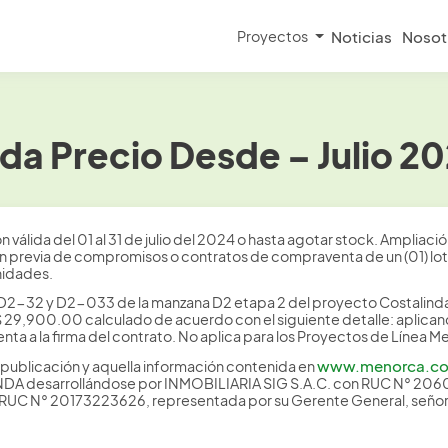
Proyectos
Noticias
Nosot
da Precio Desde – Julio 2
válida del 01 al 31 de julio del 2024 o hasta agotar stock. Ampliación
ipción previa de compromisos o contratos de compraventa de un (0
nidades.
D2-32 y D2-033 de la manzana D2 etapa 2 del proyecto Costalinda
 29,900.00 calculado de acuerdo con el siguiente detalle: aplica
enta a la firma del contrato. No aplica para los Proyectos de Líne
www.menorca.c
publicación y aquella información contenida en
DA desarrollándose por INMOBILIARIA SIG S.A.C. con RUC N° 20
 N° 20173223626, representada por su Gerente General, señor An