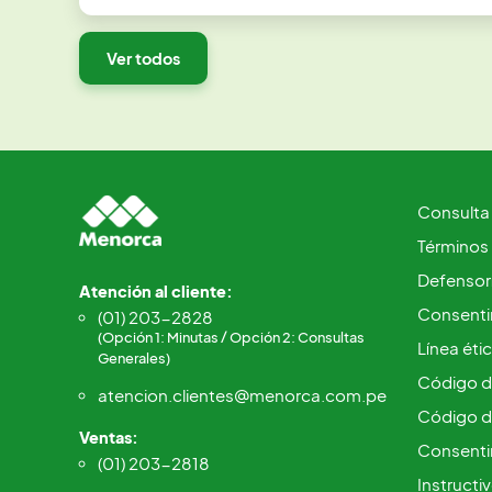
Ver todos
Consulta
Términos
Defensorí
Atención al cliente:
Consentim
(01) 203-2828
(Opción 1: Minutas / Opción 2: Consultas
Línea éti
Generales)
Código d
atencion.clientes@menorca.com.pe
Código d
Ventas:
Consenti
(01) 203-2818
Instructi