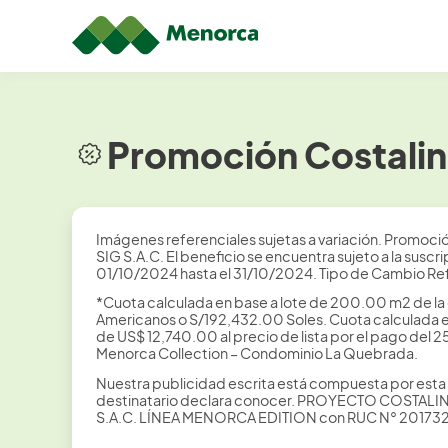
Promoción Costalin
Imágenes referenciales sujetas a variación. Promoción
SIG S.A.C. El beneficio se encuentra sujeto a la s
01/10/2024 hasta el 31/10/2024. Tipo de Cambio Ref
*Cuota calculada en base a lote de 200.00 m2 de la
Americanos o S/192,432.00 Soles. Cuota calculada e
de US$ 12,740.00 al precio de lista por el pago del 2
Menorca Collection – Condominio La Quebrada.
Nuestra publicidad escrita está compuesta por esta 
destinatario declara conocer. PROYECTO COSTALI
S.A.C. LÍNEA MENORCA EDITION con RUC N° 20173223