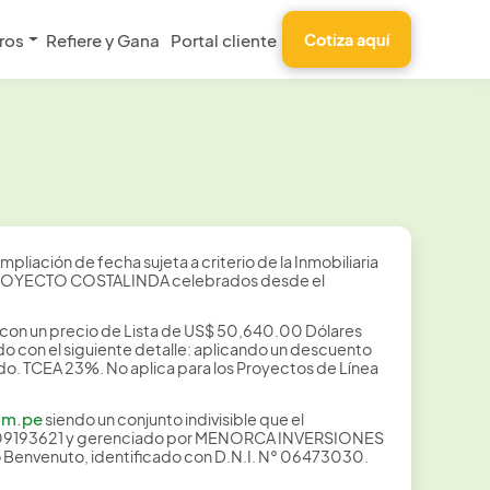
ros
Refiere y Gana
Portal cliente
Cotiza aquí
liación de fecha sujeta a criterio de la Inmobiliaria
del PROYECTO COSTALINDA celebrados desde el
 con un precio de Lista de US$ 50,640.00 Dólares
 con el siguiente detalle: aplicando un descuento
aldo. TCEA 23%. No aplica para los Proyectos de Línea
om.pe
siendo un conjunto indivisible que el
0609193621 y gerenciado por MENORCA INVERSIONES
Benvenuto, identificado con D.N.I. N° 06473030.