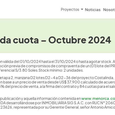
Proyectos
Noticias
Nosot
da cuota – Octubre 2024
 válida del 01/10/2024 hasta el 31/10/2024 o hasta agotar stock. Amp
uscripción previa de compromisos de compraventa de un (01) lote 
erencial S/3.80 Soles.Stock mínimo: 2 unidades.
 etapa 2, manzana D2 lotes D2-4 a D2-36 del proyecto Costalinda,
n base a un precio de venta desde US$ 37,900 calculado de acuerdo
5% del precio de venta, a la firma del contrato y 84 cuotas para el s
www.menorca.c
publicación y aquella información contenida en
NDA desarrollándose por INMOBILIARIA SIG S.A.C. con RUC N° 2
626, representada por su Gerente General, señor Antonio Amico 