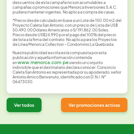
descuentos de esta campaña no son acumulables a
campañas o promociones que Menorca Inversiones S.A.C.
pudiera mantener vigentes. No aplica a compra de casas.
*Precio desde calculado en base a un Lote de 150.00 m2 del
Proyecto Caleta San Antonio, con un precio de Lista de US$
50,490.00 Dólares Americanos o S/ 191,862.00 Soles.
Precio desde US$24,990 por el pago del 100% del precio
de lista a la firma del contrato. No aplica para los Proyectos
de Línea Menorca Collection – Condominio La Quebrada.
Nuestra publicidad escrita está compuesta por esta
publicación y aquella información contenida
www.menorca.com.pe
en
siendo un conjunto
indivisible que el destinatario declara conocer. Consorcio
Caleta San Antonio es representada por su apoderado, señor
Antonio Amico Benvenuto, identificado con D.N.I. N°
06473030.
Ver todos
Ver promociones activas