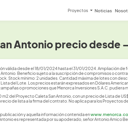
Proyectos
Noticias
Nosot
an Antonio precio desde 
ón válida desde el 18/01/2024 hasta el 31/01/2024. Ampliación de f
n Antonio. Beneficio sujeto a la suscripción de compromisos o con
tock. Stock mínimo: 2 unidades. Cantidad máxima de lotes con descu
e Lista del Lote. Los precios estarán expresados en Dólares America
ampañas o promociones que Menorca Inversiones S.A.C. pudiera ma
 m2 del Proyecto Caleta San Antonio, con un precio de Lista de US
io de lista a la firma del contrato. No aplica para los Proyectos 
www.menorca.c
publicación y aquella información contenida en
 Antonio es representada por su apoderado, señor Antonio Amico B