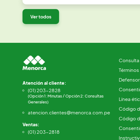
Ver todos
Consulta
Términos
Defensorí
Atención al cliente:
Consentim
(01) 203-2828
(Opción 1: Minutas / Opción 2: Consultas
Línea éti
Generales)
Código d
atencion.clientes@menorca.com.pe
Código d
Ventas:
Consenti
(01) 203-2818
Instructi