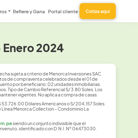
ros
Refiere y Gana
Portal cliente
Cotiza aquí
– Enero 2024
echa sujeta a criterio de Menorca Inversiones SAC.
tratos de compraventa celebrados desde el 01 de
ento por beneficiario: 02 unidades inmobiliarias.
nos. Tipo de Cambio Referencial S/ 3.80 Soles. Los
ntener vigentes. No aplica a compra de casas.
$ 53,726.00 Dólares Americanos o S/ 204,157 Soles.
de Línea Menorca Collection – Condominio La
om.pe
siendo un conjunto indivisible que el
envenuto, identificado con D.N.I. N° 06473030.