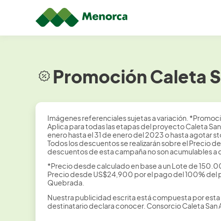
Promoción Caleta S
Imágenes referenciales sujetas a variación. *Promoci
Aplica para todas las etapas del proyecto Caleta Sa
enero hasta el 31 de enero del 2023 o hasta agotar s
Todos los descuentos se realizarán sobre el Precio d
descuentos de esta campaña no son acumulables a c
*Precio desde calculado en base a un Lote de 150.00
Precio desde US$24,900 por el pago del 100% del prec
Quebrada.
Nuestra publicidad escrita está compuesta por esta 
destinatario declara conocer. Consorcio Caleta San