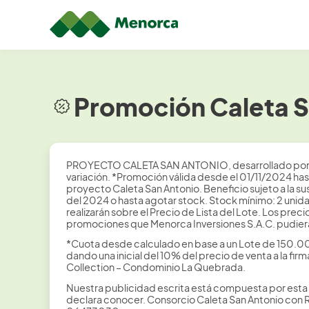
Promoción Caleta S
PROYECTO CALETA SAN ANTONIO, desarrollado por el
variación. *Promoción válida desde el 01/11/2024 has
proyecto Caleta San Antonio. Beneficio sujeto a la 
del 2024 o hasta agotar stock. Stock mínimo: 2 unid
realizarán sobre el Precio de Lista del Lote. Los p
promociones que Menorca Inversiones S.A.C. pudiera
*Cuota desde calculado en base a un Lote de 150.00
dando una inicial del 10% del precio de venta a la fi
Collection – Condominio La Quebrada.
Nuestra publicidad escrita está compuesta por esta 
declara conocer. Consorcio Caleta San Antonio con