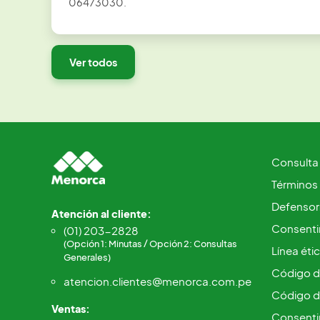
06473030.
Ver todos
Consulta
Términos
Defensorí
Atención al cliente:
Consentim
(01) 203-2828
(Opción 1: Minutas / Opción 2: Consultas
Línea éti
Generales)
Código d
atencion.clientes@menorca.com.pe
Código d
Ventas:
Consenti