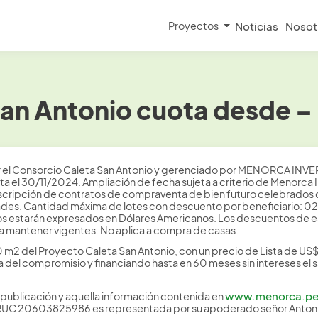
Proyectos
Noticias
Nosot
an Antonio cuota desde 
 Consorcio Caleta San Antonio y gerenciado por MENORCA INVERS
ta el 30/11/2024. Ampliación de fecha sujeta a criterio de Menorca I
suscripción de contratos de compraventa de bien futuro celebrados
ades. Cantidad máxima de lotes con descuento por beneficiario: 02 
recios estarán expresados en Dólares Americanos. Los descuentos d
 mantener vigentes. No aplica a compra de casas.
 m2 del Proyecto Caleta San Antonio, con un precio de Lista de US
rma del compromisio y financiando hasta en 60 meses sin intereses el
www.menorca.p
publicación y aquella información contenida en
 RUC 20603825986 es representada por su apoderado señor Antonio