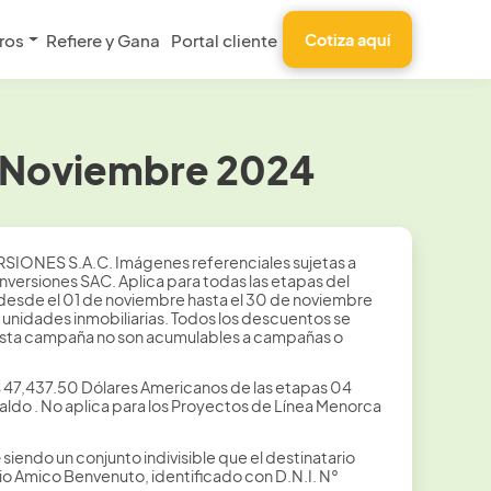
ros
Refiere y Gana
Portal cliente
Cotiza aquí
– Noviembre 2024
IONES S.A.C. Imágenes referenciales sujetas a
nversiones SAC. Aplica para todas las etapas del
 desde el 01 de noviembre hasta el 30 de noviembre
unidades inmobiliarias. Todos los descuentos se
e esta campaña no son acumulables a campañas o
$ 47,437.50 Dólares Americanos de las etapas 04
 saldo . No aplica para los Proyectos de Línea Menorca
e
siendo un conjunto indivisible que el destinatario
 Amico Benvenuto, identificado con D.N.I. N°