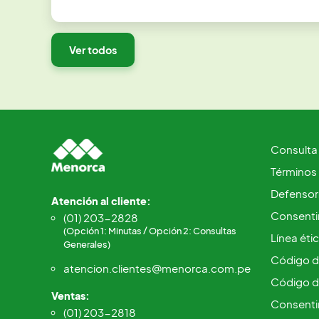
Ver todos
Consulta
Términos
Defensorí
Atención al cliente:
Consentim
(01) 203-2828
(Opción 1: Minutas / Opción 2: Consultas
Línea éti
Generales)
Código d
atencion.clientes@menorca.com.pe
Código d
Ventas:
Consenti
(01) 203-2818