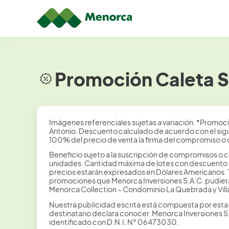
Promoción Caleta S
Imágenes referenciales sujetas a variación. *Promoc
Antonio. Descuento calculado de acuerdo con el sig
100% del precio de venta la firma del compromiso o 
Beneficio sujeto a la suscripción de compromisos o c
unidades. Cantidad máxima de lotes con descuento por
precios estarán expresados en Dólares Americanos.
promociones que Menorca Inversiones S.A.C. pudiera
Menorca Collection – Condominio La Quebrada y Vill
Nuestra publicidad escrita está compuesta por esta 
destinatario declara conocer. Menorca Inversiones 
identificado con D.N.I. N° 06473030.