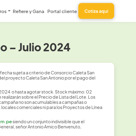
ros
Refiere y Gana
Portal cliente
Cotiza aquí
 – Julio 2024
echa sujeta a criterio de Consorcio Caleta San
el proyecto Caleta San Antonio por el pago del
el 2024 o hasta agotar stock. Stock máximo: 02
ealizarán sobre el Precio de Lista del Lote. Los
a campaña no son acumulables a campañas o
ocales comerciales ni para los Proyectos de Línea
om.pe
siendo un conjunto indivisible que el
General, señor Antonio Amico Benvenuto,