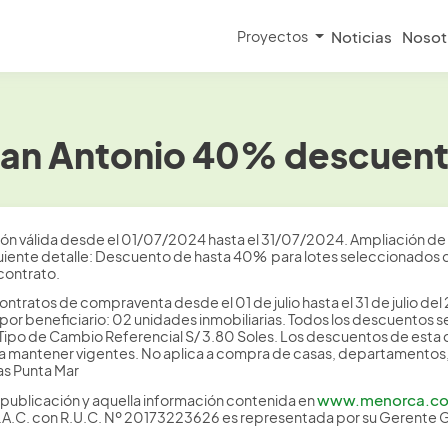
Proyectos
Noticias
Nosot
an Antonio 40% descuento
ión válida desde el 01/07/2024 hasta el 31/07/2024. Ampliación de f
uiente detalle: Descuento de hasta 40% para lotes seleccionados d
contrato.
ontratos de compraventa desde el 01 de julio hasta el 31 de julio d
 beneficiario: 02 unidades inmobiliarias. Todos los descuentos se r
 Tipo de Cambio Referencial S/ 3.80 Soles. Los descuentos de est
 mantener vigentes. No aplica a compra de casas, departamentos, l
as Punta Mar
www.menorca.c
publicación y aquella información contenida en
S.A.C. con R.U.C. Nº 20173223626 es representada por su Gerente 