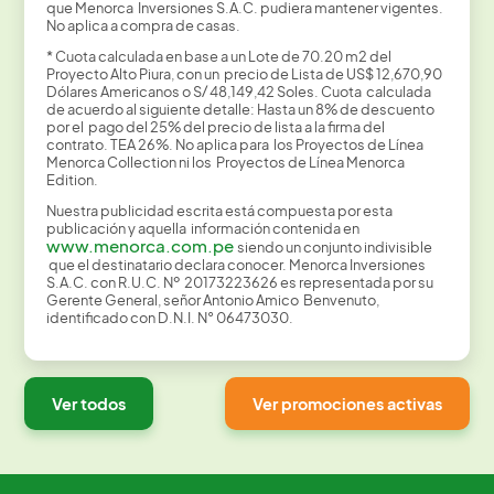
que Menorca Inversiones S.A.C. pudiera mantener vigentes.
No aplica a compra de casas.
* Cuota calculada en base a un Lote de 70.20 m2 del
Proyecto Alto Piura, con un precio de Lista de US$ 12,670,90
Dólares Americanos o S/ 48,149,42 Soles. Cuota calculada
de acuerdo al siguiente detalle: Hasta un 8% de descuento
por el pago del 25% del precio de lista a la firma del
contrato. TEA 26%. No aplica para los Proyectos de Línea
Menorca Collection ni los Proyectos de Línea Menorca
Edition.
Nuestra publicidad escrita está compuesta por esta
publicación y aquella información contenida en
www.menorca.com.pe
siendo un conjunto indivisible
que el destinatario declara conocer. Menorca Inversiones
S.A.C. con R.U.C. Nº 20173223626 es representada por su
Gerente General, señor Antonio Amico Benvenuto,
identificado con D.N.I. N° 06473030.
Ver todos
Ver promociones activas