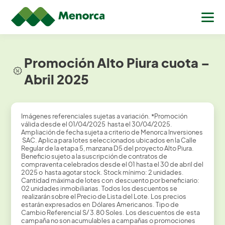
Promoción Alto Piura cuota –
Abril 2025
Imágenes referenciales sujetas a variación.
*
Promoción
válida desde el 01/04/2025 hasta el 30/04/2025.
Ampliación de fecha sujeta a criterio de Menorca Inversiones
SAC. Aplica para lotes seleccionados ubicados en la Calle
Regular de la etapa 5, manzana D5 del proyecto Alto Piura.
Beneficio sujeto a la suscripción de contratos de
compraventa celebrados desde el 01 hasta el 30 de abril del
2025 o hasta agotar stock. Stock mínimo: 2 unidades.
Cantidad máxima de lotes con descuento por beneficiario:
02 unidades inmobiliarias. Todos los descuentos se
realizarán sobre el Precio de Lista del Lote. Los precios
estarán expresados en Dólares Americanos. Tipo de
Cambio Referencial S/ 3.80 Soles. Los descuentos de esta
campaña no son acumulables a campañas o promociones