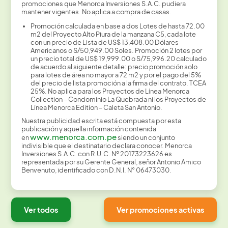
promociones que Menorca Inversiones S.A.C. pudiera
mantener vigentes. No aplica a compra de casas.
Promoción calculada en base a dos Lotes de hasta 72.00
m2 del Proyecto Alto Piura de la manzana C5, cada lote
con un precio de Lista de US$ 13,408.00 Dólares
Americanos o S/50,949.00 Soles. Promoción 2 lotes por
un precio total de US$ 19,999.00 o S/75,996.20 calculado
de acuerdo al siguiente detalle: precio promoción solo
para lotes de área no mayor a 72 m2 y por el pago del 5%
del precio de lista promoción a la firma del contrato. TCEA
25%. No aplica para los Proyectos de Línea Menorca
Collection – Condominio La Quebrada ni los Proyectos de
Línea Menorca Edition – Caleta San Antonio.
Nuestra publicidad escrita está compuesta por esta
publicación y aquella información contenida
www.menorca.com.pe
en
siendo un conjunto
indivisible que el destinatario declara conocer. Menorca
Inversiones S.A.C. con R.U.C. Nº 20173223626 es
representada por su Gerente General, señor Antonio Amico
Benvenuto, identificado con D.N.I. N° 06473030.
Ver todos
Ver promociones activas