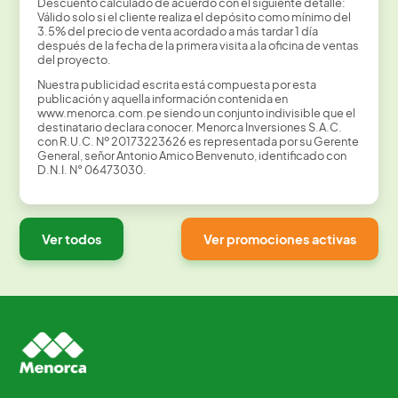
Descuento calculado de acuerdo con el siguiente detalle:
Válido solo si el cliente realiza el depósito como mínimo del
3.5% del precio de venta acordado a más tardar 1 día
después de la fecha de la primera visita a la oficina de ventas
del proyecto.
Nuestra publicidad escrita está compuesta por esta
publicación y aquella información contenida en
www.menorca.com.pe siendo un conjunto indivisible que el
destinatario declara conocer. Menorca Inversiones S.A.C.
con R.U.C. Nº 20173223626 es representada por su Gerente
General, señor Antonio Amico Benvenuto, identificado con
D.N.I. N° 06473030.
Ver todos
Ver promociones activas