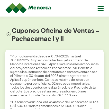
Cupones Oficina de Ventas –
Pachacamac I y II
*Promoción válida desde el 01/04/2025 hasta el
30/04/2025. Ampliación de fecha sujeta a criterio de
Menorca Inversiones SAC. Aplica para unidades inmobiliarias
del proyecto San Antonio de Pachacamac I o II. Beneficio
sujeto a la suscripción de contratos de compraventa desde
el 01 hasta el 30 de abril del 2025 o hasta agotar stock.
Aplica 1 cupón por lote. Cantidad máxima de lotes con
descuento por beneficiario: 02 unidades inmobiliarias.
Todos los descuentos se realizarán sobre el Precio de Lista
del Lote. Los precios estarán expresados en dólares
americanos. Tipo de Cambio fijo S/ 3.33 Soles.
* Descuento adicional en San Antonio de Pachacamac I o II de
US$ 300.00 dólares americanos o S/ 1000.00 Soles.