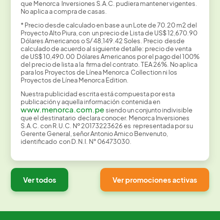
que Menorca Inversiones S.A.C. pudiera mantener vigentes.
No aplica a compra de casas.
* Precio desde calculado en base a un Lote de 70.20 m2 del
Proyecto Alto Piura, con un precio de Lista de US$ 12,670.90
Dólares Americanos o S/ 48,149.42 Soles. Precio desde
calculado de acuerdo al siguiente detalle: precio de venta
de US$ 10,490.00 Dólares Americanos por el pago del 100%
del precio de lista a la firma del contrato. TEA 26%. No aplica
para los Proyectos de Línea Menorca Collection ni los
Proyectos de Línea Menorca Edition.
Nuestra publicidad escrita está compuesta por esta
publicación y aquella información contenida en
www.menorca.com.pe
siendo un conjunto indivisible
que el destinatario declara conocer. Menorca Inversiones
S.A.C. con R.U.C. Nº 20173223626 es representada por su
Gerente General, señor Antonio Amico Benvenuto,
identificado con D.N.I. N° 06473030.
Ver todos
Ver promociones activas