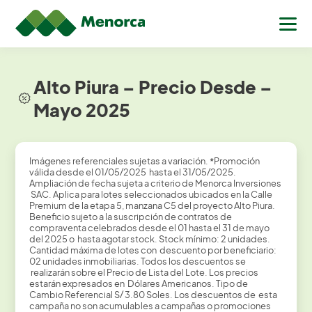
Alto Piura – Precio Desde –
Mayo 2025
Imágenes referenciales sujetas a variación.
*
Promoción
válida desde el 01/05/2025 hasta el 31/05/2025.
Ampliación de fecha sujeta a criterio de Menorca Inversiones
SAC. Aplica para lotes seleccionados ubicados en la Calle
Premium de la etapa 5, manzana C5 del proyecto Alto Piura.
Beneficio sujeto a la suscripción de contratos de
compraventa celebrados desde el 01 hasta el 31 de mayo
del 2025 o hasta agotar stock. Stock mínimo: 2 unidades.
Cantidad máxima de lotes con descuento por beneficiario:
02 unidades inmobiliarias. Todos los descuentos se
realizarán sobre el Precio de Lista del Lote. Los precios
estarán expresados en Dólares Americanos. Tipo de
Cambio Referencial S/ 3.80 Soles. Los descuentos de esta
campaña no son acumulables a campañas o promociones