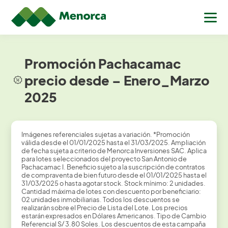
Promoción Pachacamac
precio desde – Enero_Marzo
2025
Imágenes referenciales sujetas a variación. *Promoción
válida desde el 01/01/2025 hasta el 31/03/2025. Ampliación
de fecha sujeta a criterio de Menorca Inversiones SAC. Aplica
para lotes seleccionados del proyecto San Antonio de
Pachacamac I. Beneficio sujeto a la suscripción de contratos
de compraventa de bien futuro desde el 01/01/2025 hasta el
31/03/2025 o hasta agotar stock. Stock mínimo: 2 unidades.
Cantidad máxima de lotes con descuento por beneficiario:
02 unidades inmobiliarias. Todos los descuentos se
realizarán sobre el Precio de Lista del Lote. Los precios
estarán expresados en Dólares Americanos. Tipo de Cambio
Referencial S/ 3.80 Soles. Los descuentos de esta campaña