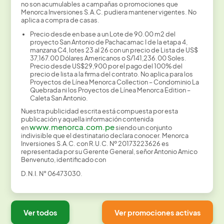
no son acumulables a campañas o promociones que
Menorca Inversiones S.A.C. pudiera mantener vigentes. No
aplica a compra de casas.
Precio desde en base a un Lote de 90.00 m2 del
proyecto San Antonio de Pachacamac I de la etapa 4,
manzana C4, lotes 23 al 26 con un precio de Lista de US$
37,167.00 Dólares Americanos o S/141,236.00 Soles.
Precio desde US$29,900 por el pago del 100% del
precio de lista a la firma del contrato. No aplica para los
Proyectos de Línea Menorca Collection – Condominio La
Quebrada ni los Proyectos de Línea Menorca Edition –
Caleta San Antonio.
Nuestra publicidad escrita está compuesta por esta
publicación y aquella información contenida
www.menorca.com.pe
en
siendo un conjunto
indivisible que el destinatario declara conocer. Menorca
Inversiones S.A.C. con R.U.C. Nº 20173223626 es
representada por su Gerente General, señor Antonio Amico
Benvenuto, identificado con​
D.N.I. N° 06473030.
Ver todos
Ver promociones activas